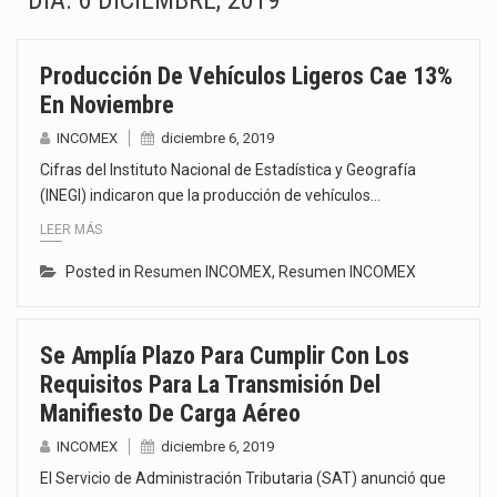
DÍA:
6 DICIEMBRE, 2019
La Coalition for a Prosperous America (CPA) solicitó al gobierno de Estados Unidos mantener e…
Producción De Vehículos Ligeros Cae 13%
Solo el 17.8 % de las empresas en México se considera totalmente preparada para la…
En Noviembre
Ante la suspensión temporal de las inspecciones sanitarias del Departamento de Agricultura de Estados Unidos…
INCOMEX
diciembre 6, 2019
Cifras del Instituto Nacional de Estadística y Geografía
Los créditos fiscales determinados a empresas IMMEX rara vez nacen de una interpretación equivocada de…
(INEGI) indicaron que la producción de vehículos…
LEER MÁS
La industria automotriz mexicana concentra más de la mitad de las quejas bajo el Mecanismo…
Posted in
Resumen INCOMEX
,
Resumen INCOMEX
La inversión fija bruta en México registró un aumento de 1.1% interanual en mayo de…
El gobierno de Estados Unidos anunciará un arancel del 15 % sobre los productos fabricados…
Se Amplía Plazo Para Cumplir Con Los
Requisitos Para La Transmisión Del
El Departamento de Agricultura de Estados Unidos (USDA) suspendió el 5 de agosto de 2026…
Manifiesto De Carga Aéreo
INCOMEX
diciembre 6, 2019
El Servicio de Administración Tributaria (SAT) anunció que