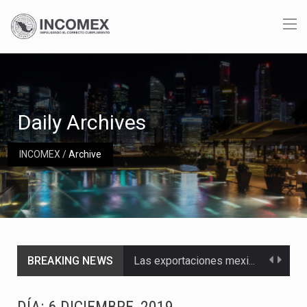
Daily Archives
INCOMEX
/
Archive
BREAKING NEWS
Las exportaciones mexicanas de vehículos ligeros disminuyeron 9.67 % en julio a tasa anual, alcanzando…
En el primer semestre de 2026, el Servicio de Administración Tributaria (SAT) cobró un total…