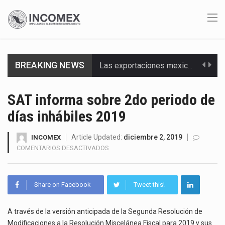
BREAKING NEWS
Las exportaciones mexicanas de vehículos ligeros disminuyeron 9.67 % en julio a tasa anual, alcanzando…
En el primer semestre de 2026, el Servicio de Administración Tributaria (SAT) cobró un total…
SAT informa sobre 2do periodo de
días inhábiles 2019
La Coalition for a Prosperous America (CPA) solicitó al gobierno de Estados Unidos mantener e…
Solo el 17.8 % de las empresas en México se considera totalmente preparada para la…
Article Updated:
diciembre 2, 2019
INCOMEX
EN
COMENTARIOS DESACTIVADOS
SAT
Ante la suspensión temporal de las inspecciones sanitarias del Departamento de Agricultura de Estados Unidos…
INFORMA
SOBRE
Los créditos fiscales determinados a empresas IMMEX rara vez nacen de una interpretación equivocada de…
Share on Facebook
Tweet this!
2DO
PERIODO
La industria automotriz mexicana concentra más de la mitad de las quejas bajo el Mecanismo…
DE
A través de la versión anticipada de la Segunda Resolución de
DÍAS
Modificaciones a la Resolución Miscelánea Fiscal para 2019 y sus