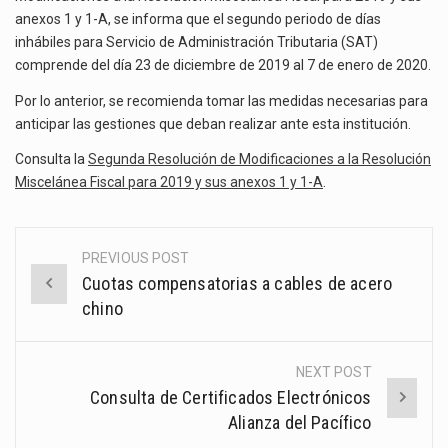
La inversión fija bruta en México registró un aumento de 1.1% interanual en mayo de…
INHÁBILES
anexos 1 y 1-A, se informa que el segundo periodo de días
2019
inhábiles para Servicio de Administración Tributaria (SAT)
El gobierno de Estados Unidos anunciará un arancel del 15 % sobre los productos fabricados…
comprende del día 23 de diciembre de 2019 al 7 de enero de 2020.
El Departamento de Agricultura de Estados Unidos (USDA) suspendió el 5 de agosto de 2026…
Por lo anterior, se recomienda tomar las medidas necesarias para
anticipar las gestiones que deban realizar ante esta institución.
Consulta la
Segunda Resolución de Modificaciones a la Resolución
Miscelánea Fiscal para 2019 y sus anexos 1 y 1-A
.
PREVIOUS POST
Post
Cuotas compensatorias a cables de acero
navigation
chino
NEXT POST
Consulta de Certificados Electrónicos
Alianza del Pacífico