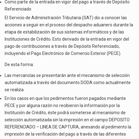
POR
La inversión fija bruta en México registró un aumento de 1.1% interanual en mayo de…
Como parte de la entrada en vigor del pago a través de Depósito
ESTABILIZACIÓN
Referenciado
DE
El gobierno de Estados Unidos anunciará un arancel del 15 % sobre los productos fabricados…
El Servicio de Administración Tributaria (SAT) dio a conocer las
SISTEMAS
acciones a seguir en el proceso del despacho aduanero durante la
INFORMÁTICOS
El Departamento de Agricultura de Estados Unidos (USDA) suspendió el 5 de agosto de 2026…
etapa de estabilización de sus sistemas informáticos y de las
Instituciones de Crédito. Esto derivado de la entrada en vigor del
pago de contribuciones a través de Depósito Referenciado,
incluyendo el Pago Electrónico de Comercio Exterior (PECE).
De esta forma:
Las mercancías se presentarán ante el mecanismo de selección
automatizada a través del documento DODA como actualmente
se realiza.
En los casos en que los pedimentos fueron pagados mediante
PECE y por alguna razón no recibieron la información por la
Institución de Crédito, éste podrá someterse al mecanismo de
selección automatizada sin la impresión en el campo DEPOSITO
REFERENCIADO – LINEA DE CAPTURA, anexando al pedimento la
impresión de la verificación del pago a través de las diferentes