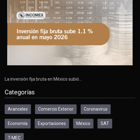
La inversión fija bruta en México subió…
Categorías
Aranceles
Comercio Exterior
Coronavirus
Economía
Exportaciones
México
SAT
T-MEC