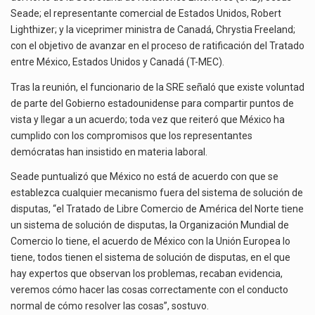
La inversión fija bruta en México registró un aumento de 1.1% interanual en mayo de…
Seade; el representante comercial de Estados Unidos, Robert
Lighthizer; y la viceprimer ministra de Canadá, Chrystia Freeland;
El gobierno de Estados Unidos anunciará un arancel del 15 % sobre los productos fabricados…
con el objetivo de avanzar en el proceso de ratificación del Tratado
entre México, Estados Unidos y Canadá (T-MEC).
El Departamento de Agricultura de Estados Unidos (USDA) suspendió el 5 de agosto de 2026…
Tras la reunión, el funcionario de la SRE señaló que existe voluntad
de parte del Gobierno estadounidense para compartir puntos de
vista y llegar a un acuerdo; toda vez que reiteró que México ha
cumplido con los compromisos que los representantes
demócratas han insistido en materia laboral.
Seade puntualizó que México no está de acuerdo con que se
establezca cualquier mecanismo fuera del sistema de solución de
disputas, “el Tratado de Libre Comercio de América del Norte tiene
un sistema de solución de disputas, la Organización Mundial de
Comercio lo tiene, el acuerdo de México con la Unión Europea lo
tiene, todos tienen el sistema de solución de disputas, en el que
hay expertos que observan los problemas, recaban evidencia,
veremos cómo hacer las cosas correctamente con el conducto
normal de cómo resolver las cosas”, sostuvo.