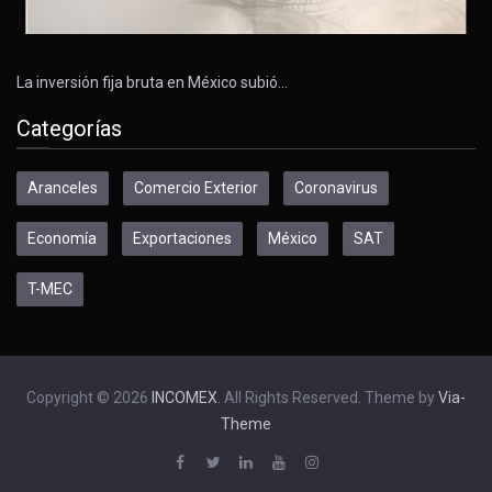
La inversión fija bruta en México subió…
Categorías
Aranceles
Comercio Exterior
Coronavirus
Economía
Exportaciones
México
SAT
T-MEC
Copyright © 2026
INCOMEX
. All Rights Reserved. Theme by
Via-
Theme