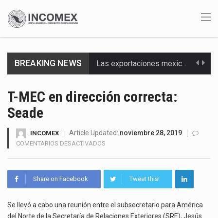
Las exportaciones mexicanas de vehículos ligeros disminuyeron 9.67 % en julio a tasa anual, alcanzando…
BREAKING NEWS
En el primer semestre de 2026, el Servicio de Administración Tributaria (SAT) cobró un total…
T-MEC en dirección correcta:
La Coalition for a Prosperous America (CPA) solicitó al gobierno de Estados Unidos mantener e…
Seade
Solo el 17.8 % de las empresas en México se considera totalmente preparada para la…
Article Updated:
noviembre 28, 2019
INCOMEX
EN
COMENTARIOS DESACTIVADOS
Ante la suspensión temporal de las inspecciones sanitarias del Departamento de Agricultura de Estados Unidos…
T-
MEC
EN
Los créditos fiscales determinados a empresas IMMEX rara vez nacen de una interpretación equivocada de…
Share on Facebook
Tweet this!
DIRECCIÓN
CORRECTA:
La industria automotriz mexicana concentra más de la mitad de las quejas bajo el Mecanismo…
SEADE
Se llevó a cabo una reunión entre el subsecretario para América
del Norte de la Secretaría de Relaciones Exteriores (SRE), Jesús