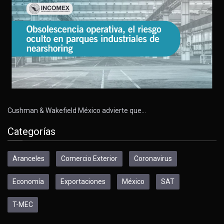
Cushman & Wakefield México advierte que…
Categorías
Aranceles
Comercio Exterior
Coronavirus
Economía
Exportaciones
México
SAT
T-MEC