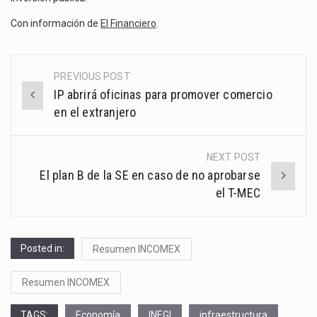
Con información de
El Financiero
.
PREVIOUS POST
Post
IP abrirá oficinas para promover comercio
navigation
en el extranjero
NEXT POST
El plan B de la SE en caso de no aprobarse
el T-MEC
Posted in:
Resumen INCOMEX
Resumen INCOMEX
TAGS:
Economía
INEGI
infraestructura