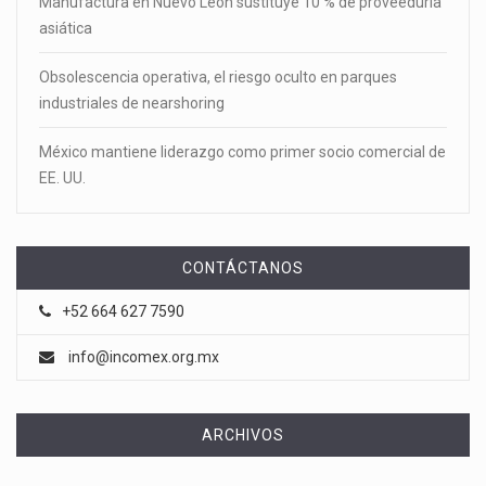
Manufactura en Nuevo León sustituye 10 % de proveeduría
asiática
Obsolescencia operativa, el riesgo oculto en parques
industriales de nearshoring
México mantiene liderazgo como primer socio comercial de
EE. UU.
CONTÁCTANOS
+52 664 627 7590
info@incomex.org.mx
ARCHIVOS
Archivos