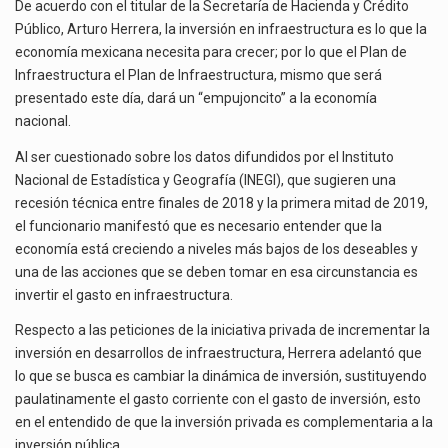
A
De acuerdo con el titular de la Secretaría de Hacienda y Crédito
LA
Público, Arturo Herrera, la inversión en infraestructura es lo que la
La reforma que reduce la jornada laboral a 40 horas semanales omitió precisar su aplicación…
ECONOMÍA
economía mexicana necesita para crecer; por lo que el Plan de
DE
Infraestructura el Plan de Infraestructura, mismo que será
MÉXICO:
El gobierno federal creó mediante decreto la Oficina Presidencial para la Promoción de Inversiones, instancia…
presentado este día, dará un “empujoncito” a la economía
HERRERA
nacional.
Al ser cuestionado sobre los datos difundidos por el Instituto
Nacional de Estadística y Geografía (INEGI), que sugieren una
recesión técnica entre finales de 2018 y la primera mitad de 2019,
el funcionario manifestó que es necesario entender que la
economía está creciendo a niveles más bajos de los deseables y
una de las acciones que se deben tomar en esa circunstancia es
invertir el gasto en infraestructura.
Respecto a las peticiones de la iniciativa privada de incrementar la
inversión en desarrollos de infraestructura, Herrera adelantó que
lo que se busca es cambiar la dinámica de inversión, sustituyendo
paulatinamente el gasto corriente con el gasto de inversión, esto
en el entendido de que la inversión privada es complementaria a la
inversión pública.