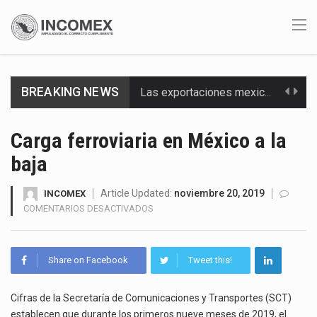
BREAKING NEWS
Las exportaciones mexicanas de vehículos ligeros disminuyeron 9.67 % en julio a tasa anual, alcanzando…
En el primer semestre de 2026, el Servicio de Administración Tributaria (SAT) cobró un total…
Carga ferroviaria en México a la
baja
La Coalition for a Prosperous America (CPA) solicitó al gobierno de Estados Unidos mantener e…
Solo el 17.8 % de las empresas en México se considera totalmente preparada para la…
Article Updated:
noviembre 20, 2019
INCOMEX
EN
COMENTARIOS DESACTIVADOS
CARGA
Ante la suspensión temporal de las inspecciones sanitarias del Departamento de Agricultura de Estados Unidos…
FERROVIARIA
EN
Los créditos fiscales determinados a empresas IMMEX rara vez nacen de una interpretación equivocada de…
Share on Facebook
Tweet this!
MÉXICO
A
La industria automotriz mexicana concentra más de la mitad de las quejas bajo el Mecanismo…
LA
Cifras de la Secretaría de Comunicaciones y Transportes (SCT)
BAJA
establecen que durante los primeros nueve meses de 2019, el