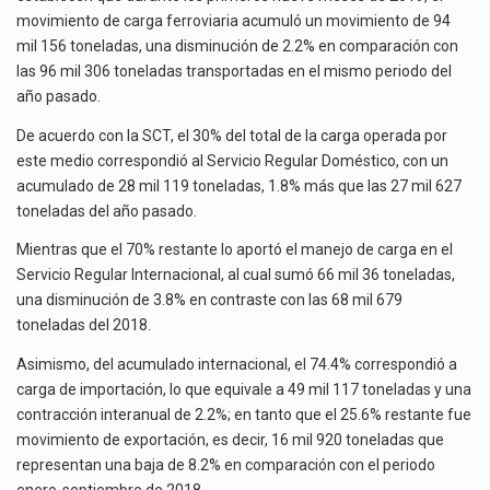
La inversión fija bruta en México registró un aumento de 1.1% interanual en mayo de…
movimiento de carga ferroviaria acumuló un movimiento de 94
mil 156 toneladas, una disminución de 2.2% en comparación con
El gobierno de Estados Unidos anunciará un arancel del 15 % sobre los productos fabricados…
las 96 mil 306 toneladas transportadas en el mismo periodo del
año pasado.
El Departamento de Agricultura de Estados Unidos (USDA) suspendió el 5 de agosto de 2026…
De acuerdo con la SCT, el 30% del total de la carga operada por
este medio correspondió al Servicio Regular Doméstico, con un
acumulado de 28 mil 119 toneladas, 1.8% más que las 27 mil 627
toneladas del año pasado.
Mientras que el 70% restante lo aportó el manejo de carga en el
Servicio Regular Internacional, al cual sumó 66 mil 36 toneladas,
una disminución de 3.8% en contraste con las 68 mil 679
toneladas del 2018.
Asimismo, del acumulado internacional, el 74.4% correspondió a
carga de importación, lo que equivale a 49 mil 117 toneladas y una
contracción interanual de 2.2%; en tanto que el 25.6% restante fue
movimiento de exportación, es decir, 16 mil 920 toneladas que
representan una baja de 8.2% en comparación con el periodo
enero-septiembre de 2018.