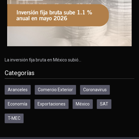
La inversión fija bruta en México subió…
Categorías
Aranceles
Comercio Exterior
Coronavirus
Economía
Exportaciones
México
SAT
T-MEC