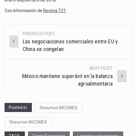
Con información de
Revista T21
.
PREVIOUS POST
Post
Las negociaciones comerciales entre EU y
navigation
China se congelan
NEXT POST
México mantiene superávit en la balanza
agroalimentaria
Posted in:
Resumen INCOMEX
Resumen INCOMEX
TAGS:
Carga Ferroviaria
Logística y transporte