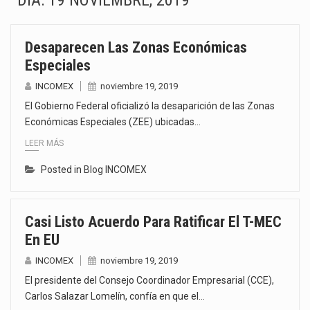
DÍA:
19 NOVIEMBRE, 2019
El superávit comercial de México con Estados Unidos alcanzó 102,581 millones de dólares (mdd) en…
Desaparecen Las Zonas Económicas
El Tribunal Federal de Justicia Administrativa (TFJA), a través de su Segunda Sala Regional en…
Especiales
El Gobierno de Estados Unidos ha procesado la devolución de aproximadamente 100,000 millones de dólares…
INCOMEX
noviembre 19, 2019
El Gobierno Federal oficializó la desaparición de las Zonas
El mercado laboral mexicano muestra un proceso de precarización sin señales de mejora, según el…
Económicas Especiales (ZEE) ubicadas…
LEER MÁS
La Cámara Minera de México (Camimex) proyecta una inversión total de 6,402.2 millones de dólares…
Posted in
Blog INCOMEX
El secretario de Economía de México, Marcelo Ebrard Casaubon, sostuvo una reunión de trabajo con…
La reforma que reduce la jornada laboral a 40 horas semanales omitió precisar su aplicación…
Casi Listo Acuerdo Para Ratificar El T-MEC
En EU
El gobierno federal creó mediante decreto la Oficina Presidencial para la Promoción de Inversiones, instancia…
INCOMEX
noviembre 19, 2019
El presidente del Consejo Coordinador Empresarial (CCE),
Carlos Salazar Lomelín, confía en que el…