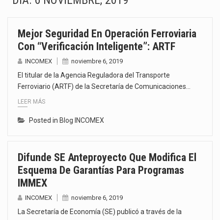
DÍA:
6 NOVIEMBRE, 2019
La Coalition for a Prosperous America (CPA) solicitó al gobierno de Estados Unidos mantener e…
Mejor Seguridad En Operación Ferroviaria
Solo el 17.8 % de las empresas en México se considera totalmente preparada para la…
Con “Verificación Inteligente”: ARTF
Ante la suspensión temporal de las inspecciones sanitarias del Departamento de Agricultura de Estados Unidos…
INCOMEX
noviembre 6, 2019
El titular de la Agencia Reguladora del Transporte
Los créditos fiscales determinados a empresas IMMEX rara vez nacen de una interpretación equivocada de…
Ferroviario (ARTF) de la Secretaría de Comunicaciones…
LEER MÁS
La industria automotriz mexicana concentra más de la mitad de las quejas bajo el Mecanismo…
Posted in
Blog INCOMEX
La inversión fija bruta en México registró un aumento de 1.1% interanual en mayo de…
El gobierno de Estados Unidos anunciará un arancel del 15 % sobre los productos fabricados…
Difunde SE Anteproyecto Que Modifica El
Esquema De Garantías Para Programas
El Departamento de Agricultura de Estados Unidos (USDA) suspendió el 5 de agosto de 2026…
IMMEX
INCOMEX
noviembre 6, 2019
La Secretaría de Economía (SE) publicó a través de la