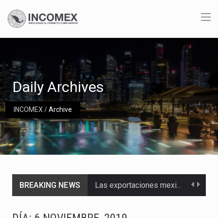
Daily Archives
INCOMEX
/
Archive
BREAKING NEWS
Las exportaciones mexicanas de vehículos ligeros disminuyeron 9.67 % en julio a tasa anual, alcanzando…
En el primer semestre de 2026, el Servicio de Administración Tributaria (SAT) cobró un total…