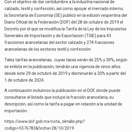
LOS
Las métricas tradicionales de los parques industriales —absorción, ocupación y metros cuadrados desarrollados— resultan insuficientes…
Con el objetivo de dar certidumbre a la industria nacional de
SECTORES
calzado, textil y confección, así como apoyar el mercado interno,
CALZADO,
El superávit comercial de México con Estados Unidos alcanzó 102,581 millones de dólares (mdd) en…
la Secretaría de Economía (SE) publicó en la edición vespertina del
TEXTIL
Diario Oficial de la Federación (DOF) del 28 de octubre de 2019 el
Y
El Tribunal Federal de Justicia Administrativa (TFJA), a través de su Segunda Sala Regional en…
Decreto por el que se modifica la Tarifa de la Ley de los Impuestos
CONFECCIÓN
Generales de Importación y de Exportación (TGIE) para 43
fracciones arancelarias del sector calzado y 274 fracciones
arancelarias de los sectores textil y confección.
Tales tarifas arancelarias, cuyas tasas serán de 25% y 30%, según
se enlista en la publicación, tendrán una vigencia de cinco años
desde este 29 de octubre de 2019 y disminuirán a 20% a partir del
1 de octubre de 2024.
A continuación incluimos la publicación en el DOF, donde puede
consultarse el listado que incluye la fracción arancelaria, su
descripción, así como la tarifa a pagar en relación a la unidad de
importación.
https://www.dof.gob.mx/nota_detalle.php?
codigo=5576783&fecha=28/10/2019