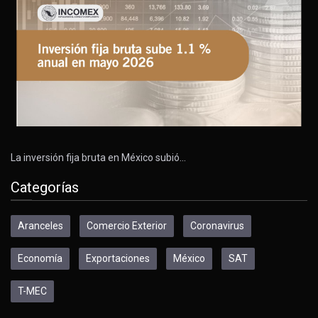
La inversión fija bruta en México subió…
Categorías
Aranceles
Comercio Exterior
Coronavirus
Economía
Exportaciones
México
SAT
T-MEC