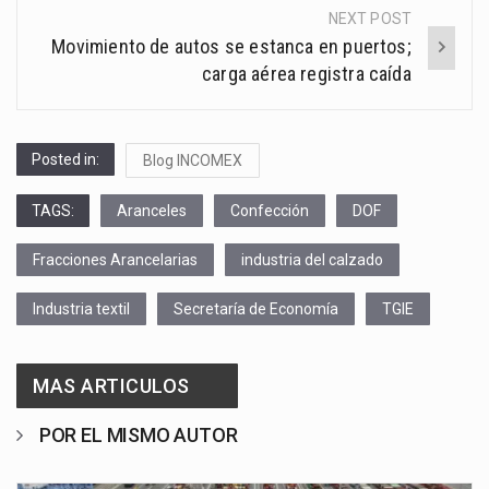
NEXT POST
Movimiento de autos se estanca en puertos;
carga aérea registra caída
Posted in:
Blog INCOMEX
TAGS:
Aranceles
Confección
DOF
Fracciones Arancelarias
industria del calzado
Industria textil
Secretaría de Economía
TGIE
MAS ARTICULOS
POR EL MISMO AUTOR