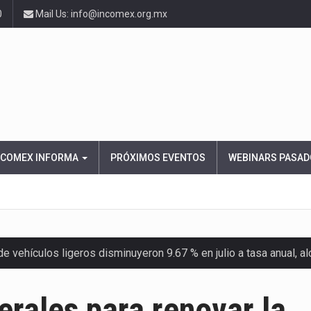
0
Mail Us: info@incomex.org.mx
NCOMEX INFORMA
PRÓXIMOS EVENTOS
WEBINARS PASAD
 vehículos ligeros disminuyeron 9.67 % en julio a tasa anual, 
el Servicio de Administración Tributaria (SAT) cobró un total…
rales para renovar la