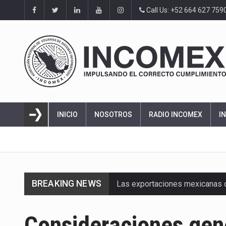
Call Us: +52 664 627 759
INICIO
NOSOTROS
RADIO INCOMEX
I
BREAKING NEWS
Las exportaciones mexicanas de
En el primer semestre de 2026, 
Consideraciones gene