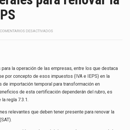
America (CPA) solicitó al gobierno de Estados Unidos mantener 
EPS
s en México se considera totalmente preparada para la…
e las inspecciones sanitarias del Departamento de Agricultura 
EN
COMENTARIOS DESACTIVADOS
CONSIDERACIONES
nados a empresas IMMEX rara vez nacen de una interpretación 
GENERALES
PARA
RENOVAR
ana concentra más de la mitad de las quejas bajo el Mecanismo…
LA
CERTIFICACIÓN
s para la operación de las empresas, entre los que destaca
ico registró un aumento de 1.1% interanual en mayo de…
IVA
arse por concepto de esos impuestos (IVA e IEPS) en la
E
anunciará un arancel del 15 % sobre los productos fabricados…
s de importación temporal para transformación en
IEPS
neficios de esta certificación dependerán del rubro, es
a de Estados Unidos (USDA) suspendió el 5 de agosto de 2026…
la regla 7.3.1.
es relevantes que deben tener presente para renovar la
(SAT).