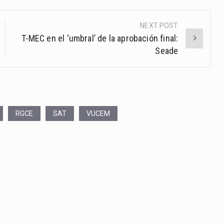
NEXT POST
T-MEC en el ‘umbral’ de la aprobación final:
Seade
RGCE
SAT
VUCEM