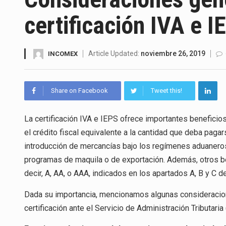
La Coalition for a Prosperous 
certificación IVA e I
Solo el 17.8 % de las empresa
Ante la suspensión temporal d
Article Updated:
noviembre 26, 2019
INCOMEX
Los créditos fiscales determi
Share on Facebook
Tweet this!
La industria automotriz mexic
La certificación IVA e IEPS ofrece importantes beneficio
La inversión fija bruta en Méx
el crédito fiscal equivalente a la cantidad que deba pag
El gobierno de Estados Unidos 
introducción de mercancías bajo los regímenes aduanero
programas de maquila o de exportación. Además, otros be
El Departamento de Agricultur
decir, A, AA, o AAA, indicados en los apartados A, B y C de 
Dada su importancia, mencionamos algunas consideracion
certificación ante el Servicio de Administración Tributaria 