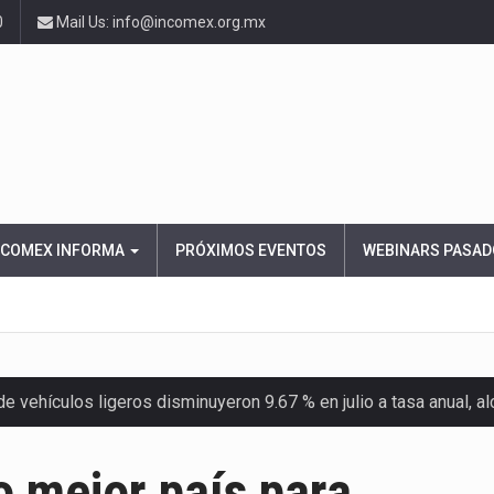
0
Mail Us: info@incomex.org.mx
NCOMEX INFORMA
PRÓXIMOS EVENTOS
WEBINARS PASAD
 vehículos ligeros disminuyeron 9.67 % en julio a tasa anual, 
el Servicio de Administración Tributaria (SAT) cobró un total…
 mejor país para