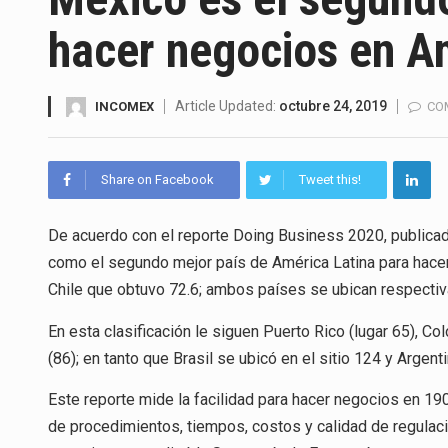
La Coalition for a Prosperous 
hacer negocios en A
Solo el 17.8 % de las empresa
Ante la suspensión temporal d
Article Updated:
octubre 24, 2019
INCOMEX
CO
Los créditos fiscales determi
Share on Facebook
Tweet this!
La industria automotriz mexic
De acuerdo con el reporte Doing Business 2020, publica
La inversión fija bruta en Méx
como el segundo mejor país de América Latina para hacer
El gobierno de Estados Unidos 
Chile que obtuvo 72.6; ambos países se ubican respectiv
El Departamento de Agricultur
En esta clasificación le siguen Puerto Rico (lugar 65), Co
(86); en tanto que Brasil se ubicó en el sitio 124 y Argent
Este reporte mide la facilidad para hacer negocios en 19
de procedimientos, tiempos, costos y calidad de regulac