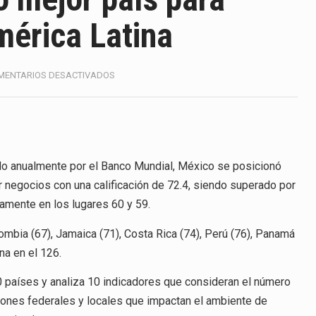
America (CPA) solicitó al gobierno de Estados Unidos mantener 
mérica Latina
s en México se considera totalmente preparada para la…
e las inspecciones sanitarias del Departamento de Agricultura 
EN
MENTARIOS DESACTIVADOS
MÉXICO
nados a empresas IMMEX rara vez nacen de una interpretación 
ES
EL
SEGUNDO
ana concentra más de la mitad de las quejas bajo el Mecanismo…
MEJOR
PAÍS
do anualmente por el Banco Mundial, México se posicionó
ico registró un aumento de 1.1% interanual en mayo de…
PARA
 negocios con una calificación de 72.4, siendo superado por
HACER
anunciará un arancel del 15 % sobre los productos fabricados…
amente en los lugares 60 y 59.
NEGOCIOS
EN
a de Estados Unidos (USDA) suspendió el 5 de agosto de 2026…
lombia (67), Jamaica (71), Costa Rica (74), Perú (76), Panamá
AMÉRICA
ina en el 126.
LATINA
0 países y analiza 10 indicadores que consideran el número
iones federales y locales que impactan el ambiente de