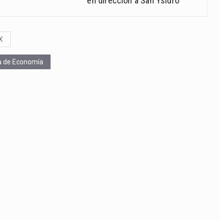
en dirección a San Ysidro
X
a de Economía