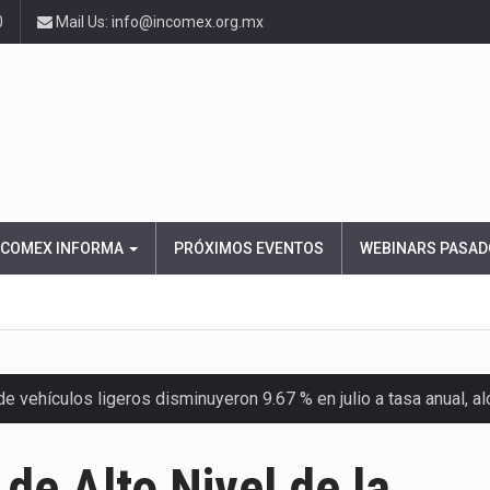
0
Mail Us: info@incomex.org.mx
NCOMEX INFORMA
PRÓXIMOS EVENTOS
WEBINARS PASAD
 vehículos ligeros disminuyeron 9.67 % en julio a tasa anual, 
el Servicio de Administración Tributaria (SAT) cobró un total…
de Alto Nivel de la