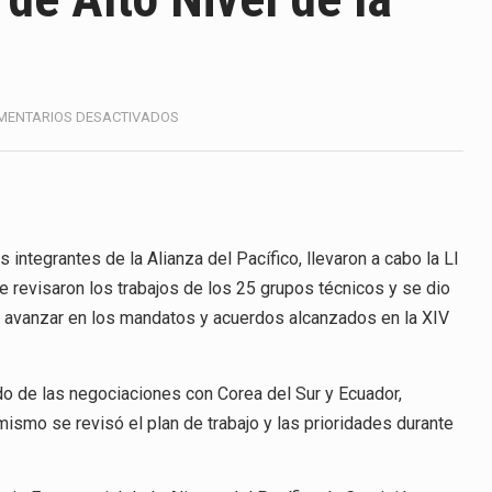
America (CPA) solicitó al gobierno de Estados Unidos mantener 
s en México se considera totalmente preparada para la…
e las inspecciones sanitarias del Departamento de Agricultura 
EN
MENTARIOS DESACTIVADOS
LI
nados a empresas IMMEX rara vez nacen de una interpretación 
REUNIÓN
DEL
GRUPO
ana concentra más de la mitad de las quejas bajo el Mecanismo…
DE
ALTO
integrantes de la Alianza del Pacífico, llevaron a cabo la LI
ico registró un aumento de 1.1% interanual en mayo de…
NIVEL
e revisaron los trabajos de los 25 grupos técnicos y se dio
DE
anunciará un arancel del 15 % sobre los productos fabricados…
a avanzar en los mandatos y acuerdos alcanzados en la XIV
LA
ALIANZA
a de Estados Unidos (USDA) suspendió el 5 de agosto de 2026…
DEL
o de las negociaciones con Corea del Sur y Ecuador,
PACÍFICO
ismo se revisó el plan de trabajo y las prioridades durante