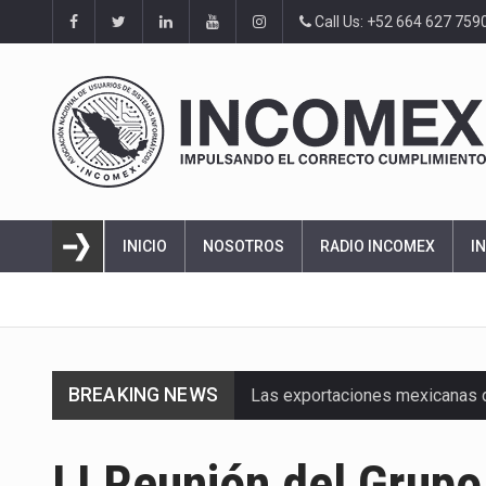
Call Us: +52 664 627 759
INICIO
NOSOTROS
RADIO INCOMEX
I
BREAKING NEWS
Las exportaciones mexicanas de
En el primer semestre de 2026, 
LI Reunión del Grupo 