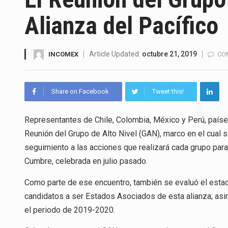
La Coalition for a Prosperous 
Alianza del Pacífico
Solo el 17.8 % de las empresa
Ante la suspensión temporal d
Article Updated:
octubre 21, 2019
INCOMEX
CO
Los créditos fiscales determi
Share on Facebook
Tweet this!
La industria automotriz mexic
Representantes de Chile, Colombia, México y Perú, países 
La inversión fija bruta en Méx
Reunión del Grupo de Alto Nivel (GAN), marco en el cual s
El gobierno de Estados Unidos 
seguimiento a las acciones que realizará cada grupo par
Cumbre, celebrada en julio pasado.
El Departamento de Agricultur
Como parte de ese encuentro, también se evaluó el estad
candidatos a ser Estados Asociados de esta alianza; asim
el periodo de 2019-2020.