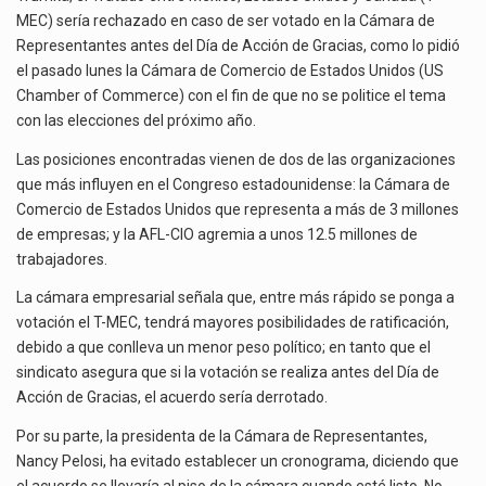
El gobierno de Estados Unidos anunciará un arancel del 15 % sobre los productos fabricados…
OPINIONES
MEC) sería rechazado en caso de ser votado en la Cámara de
EN
Representantes antes del Día de Acción de Gracias, como lo pidió
El Departamento de Agricultura de Estados Unidos (USDA) suspendió el 5 de agosto de 2026…
EU
el pasado lunes la Cámara de Comercio de Estados Unidos (US
Chamber of Commerce) con el fin de que no se politice el tema
con las elecciones del próximo año.
Las posiciones encontradas vienen de dos de las organizaciones
que más influyen en el Congreso estadounidense: la Cámara de
Comercio de Estados Unidos que representa a más de 3 millones
de empresas; y la AFL-CIO agremia a unos 12.5 millones de
trabajadores.
La cámara empresarial señala que, entre más rápido se ponga a
votación el T-MEC, tendrá mayores posibilidades de ratificación,
debido a que conlleva un menor peso político; en tanto que el
sindicato asegura que si la votación se realiza antes del Día de
Acción de Gracias, el acuerdo sería derrotado.
Por su parte, la presidenta de la Cámara de Representantes,
Nancy Pelosi, ha evitado establecer un cronograma, diciendo que
el acuerdo se llevaría al piso de la cámara cuando esté listo. No