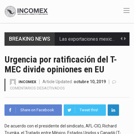
Las exportaciones mexicanas de vehículos ligeros disminuyeron 9.67 % en julio a tasa anual, alcanzando…
BREAKING NEWS
En el primer semestre de 2026, el Servicio de Administración Tributaria (SAT) cobró un total…
La Coalition for a Prosperous America (CPA) solicitó al gobierno de Estados Unidos mantener e…
Urgencia por ratificación del T-
MEC divide opiniones en EU
Solo el 17.8 % de las empresas en México se considera totalmente preparada para la…
Ante la suspensión temporal de las inspecciones sanitarias del Departamento de Agricultura de Estados Unidos…
Article Updated:
octubre 10, 2019
INCOMEX
EN
COMENTARIOS DESACTIVADOS
URGENCIA
Los créditos fiscales determinados a empresas IMMEX rara vez nacen de una interpretación equivocada de…
POR
RATIFICACIÓN
La industria automotriz mexicana concentra más de la mitad de las quejas bajo el Mecanismo…
Share on Facebook
Tweet this!
DEL
T-
La inversión fija bruta en México registró un aumento de 1.1% interanual en mayo de…
MEC
De acuerdo con el presidente del sindicato, AFL-CIO, Richard
DIVIDE
Trumka, el Tratado entre México, Estados Unidos y Canadá (T-