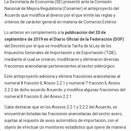
DEL
La inversión fija bruta en México registró un aumento de 1.1% interanual en mayo de…
La Secretaría de Economía (SE) presentó ante la Comisión
SECTOR
Nacional de Mejora Regulatoria (Conamer) el anteproyecto del
SIDERÚRGICO
El gobierno de Estados Unidos anunciará un arancel del 15 % sobre los productos fabricados…
Acuerdo que modifica al diverso por el que emite las reglas y
criterios de carácter general en materia de Comercio Exterior.
El Departamento de Agricultura de Estados Unidos (USDA) suspendió el 5 de agosto de 2026…
Lo anterior en complemento a la
publicación del 20 de
septiembre de 2019 en el
Diario Oficial de la Federación (DOF)
del Decreto por el que se modifica la Tarifa de la Ley de los
Impuestos Generales de Importación y de Exportación (TGIE),
mediante el cual se crearon, modificaron y eliminaron diversas
fracciones arancelarias pertenecientes al sector siderúrgico.
Este anteproyecto adiciona y elimina fracciones arancelarias al
numeral 8 fracción II, Anexo 2.2.1 y numeral 7 fracción II, Anexo
2.2.2 de dicho acuerdo Acuerdo; y modifica algunas fracciones del
numeral 8 fracción II, del Anexo 2.2.1
Cabe destacar que en los Anexos 2.2.1 y 2.2.2 del Acuerdo, se
encuentran listadas las fracciones arancelarias del sector acero,
sujetas al requisito de aviso automático de importación, con el
objeto de efectuar un monitoreo estadístico que opere de manera