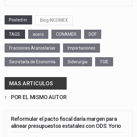
Posted in:
Blog INCOMEX
TAGS:
acero
CONAMER
DOF
Fracciones Arancelarias
Importaciones
Secretaría de Economía
Siderurgia
TGIE
MAS ARTICULOS
POR EL MISMO AUTOR
Reformular el pacto fiscal daría margen para
alinear presupuestos estatales con ODS: Yorio