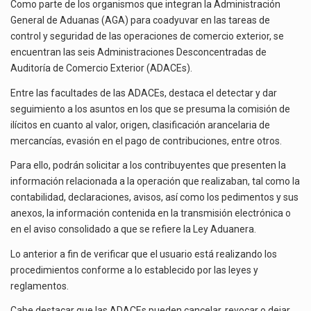
DE
Como parte de los organismos que integran la Administración
El gobierno de Estados Unidos anunciará un arancel del 15 % sobre los productos fabricados…
AUDITORÍA
General de Aduanas (AGA) para coadyuvar en las tareas de
DE
control y seguridad de las operaciones de comercio exterior, se
COMERCIO
El Departamento de Agricultura de Estados Unidos (USDA) suspendió el 5 de agosto de 2026…
encuentran las seis Administraciones Desconcentradas de
EXTERIOR?
Auditoría de Comercio Exterior (ADACEs).
Entre las facultades de las ADACEs, destaca el detectar y dar
seguimiento a los asuntos en los que se presuma la comisión de
ilícitos en cuanto al valor, origen, clasificación arancelaria de
mercancías, evasión en el pago de contribuciones, entre otros.
Para ello, podrán solicitar a los contribuyentes que presenten la
información relacionada a la operación que realizaban, tal como la
contabilidad, declaraciones, avisos, así como los pedimentos y sus
anexos, la información contenida en la transmisión electrónica o
en el aviso consolidado a que se refiere la Ley Aduanera.
Lo anterior a fin de verificar que el usuario está realizando los
procedimientos conforme a lo establecido por las leyes y
reglamentos.
Cabe destacar que las ADACEs pueden cancelar, revocar o dejar