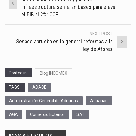
navigation
infraestructura sentarán bases para elevar
el PIB al 2%: CCE
NEXT POST
Senado aprueba en lo general reformas a la
ley de Afores
Posted in:
Blog INCOMEX
TAGS:
ADACE
Administración General de Aduanas
Aduanas
AGA
Comercio Exterior
SAT
MAS ARTICULOS