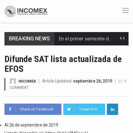
BREAKING NEWS
En el primer semestre de 2026, el Servicio de Administración Tributaria (SAT) cobró un total…
La Coalition for a Prosperous America (CPA) solicitó al gobierno de Estados Unidos mantener e…
Difunde SAT lista actualizada de
EFOS
Solo el 17.8 % de las empresas en México se considera totalmente preparada para la…
Ante la suspensión temporal de las inspecciones sanitarias del Departamento de Agricultura de Estados Unidos…
Article Updated:
septiembre 26, 2019
INCOMEX
1
COMMENT
Los créditos fiscales determinados a empresas IMMEX rara vez nacen de una interpretación equivocada de…
La industria automotriz mexicana concentra más de la mitad de las quejas bajo el Mecanismo…
Share on Facebook
Tweet this!
La inversión fija bruta en México registró un aumento de 1.1% interanual en mayo de…
Al 26 de septiembre de 2019