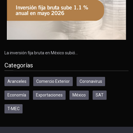
La inversión fija bruta en México subió…
Categorías
Aranceles
Comercio Exterior
Coronavirus
Economía
Exportaciones
México
SAT
T-MEC