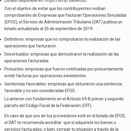
Listado disponible en:
https://bit.ly/2MGeouU
.
El gobierno de Estados Unidos anunciará un arancel del 15 % sobre los productos fabricados…
Con el objetivo de evitar que los contribuyentes reciban
El Departamento de Agricultura de Estados Unidos (USDA) suspendió el 5 de agosto de 2026…
comprobantes de Empresas que Facturan Operaciones Simuladas
(EFOS), el Servicio de Administración Tributaria (SAT) publica un
Las exportaciones mexicanas de vehículos ligeros disminuyeron 9.67 % en julio a tasa anual, alcanzando…
listado actualizado al 26 de septiembre de 2019:
Definitivos: empresas que no comprobaron la realización de las
operaciones que facturaron.
Desvirtuados: empresas que demostraron la realización de las
operaciones facturadas.
Presuntos: empresas que fueron notificadas por presuntamente
emitir facturas por operaciones inexistentes.
Sentencias favorables: empresas que obtuvieron una sentencia
favorable y no son consideradas EFOS.
Lo anterior con fundamento en el Artículo 69-B primer y segundo
párrafo del Código Fiscal de la Federación (CFF).
En caso de que uno de tus proveedores esté en el listado de EFOS,
el SAT te recomienda acreditar que sí adquiriste los bienes o
servicios facturados, o bien, corregir tu situación a través de la