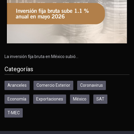
La inversión fija bruta en México subió…
Categorías
Aranceles
Comercio Exterior
Coronavirus
Economía
Exportaciones
México
SAT
T-MEC