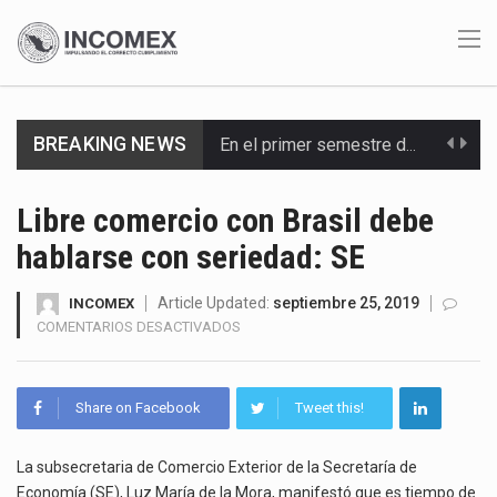
BREAKING NEWS
En el primer semestre de 2026, el Servicio de Administración Tributaria (SAT) cobró un total…
La Coalition for a Prosperous America (CPA) solicitó al gobierno de Estados Unidos mantener e…
Libre comercio con Brasil debe
hablarse con seriedad: SE
Solo el 17.8 % de las empresas en México se considera totalmente preparada para la…
Ante la suspensión temporal de las inspecciones sanitarias del Departamento de Agricultura de Estados Unidos…
Article Updated:
septiembre 25, 2019
INCOMEX
EN
COMENTARIOS DESACTIVADOS
LIBRE
Los créditos fiscales determinados a empresas IMMEX rara vez nacen de una interpretación equivocada de…
COMERCIO
CON
La industria automotriz mexicana concentra más de la mitad de las quejas bajo el Mecanismo…
Share on Facebook
Tweet this!
BRASIL
DEBE
La inversión fija bruta en México registró un aumento de 1.1% interanual en mayo de…
HABLARSE
La subsecretaria de Comercio Exterior de la Secretaría de
CON
Economía (SE), Luz María de la Mora, manifestó que es tiempo de