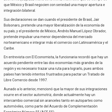
El gobierno de Estados Unidos anunciará un arancel del 15 % sobre los productos fabricados…
SERIEDAD:
que México y Brasil negocien con seriedad una mayor apertura e
SE
integración bilateral.
El Departamento de Agricultura de Estados Unidos (USDA) suspendió el 5 de agosto de 2026…
Sus declaraciones se dan cuando el presidente de Brasil, Jair
El derecho a la previsibilidad de los horarios de trabajo en turnos rotativos podría ser…
Bolsonaro, pretende una mayor liberalización de la economía de
su país; y el presidente de México, Andrés Manuel López Obrador,
pretende impulsar una menor dependencia del mercado
norteamericano e integrar más el comercio con Latinoamérica y el
Caribe.
En entrevista con El Economista, la funcionaria recordó que hay un
acuerdo pendiente entre las dos economías más grandes de la
región y es necesario trazar una ruta para lograrlo, pues ambos
países han tenido intentos frustrados para pactar un Tratado de
Libre Comercio desde 1997.
Aunado a lo anterior, mencionó que la mayor de sus integraciones
ocurre en el sector automotriz, donde actualmente hay un
intercambio comercial sin aranceles tanto en autopartes como
automóviles, como parte del Acuerdo de Complementación
Económica Número 55 (ACE 55).