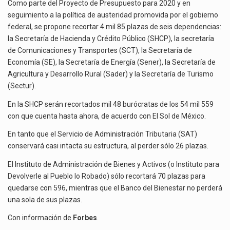
DE
Como parte del Proyecto de Presupuesto para 2020 y en
4
seguimiento a la política de austeridad promovida por el gobierno
El gobierno de Estados Unidos anunciará un arancel del 15 % sobre los productos fabricados…
MIL
federal, se propone recortar 4 mil 85 plazas de seis dependencias:
PLAZAS
la Secretaría de Hacienda y Crédito Público (SHCP), la secretaría
El Departamento de Agricultura de Estados Unidos (USDA) suspendió el 5 de agosto de 2026…
DE
de Comunicaciones y Transportes (SCT), la Secretaría de
SEIS
Economía (SE), la Secretaría de Energía (Sener), la Secretaría de
SECRETARÍAS
Agricultura y Desarrollo Rural (Sader) y la Secretaría de Turismo
(Sectur).
En la SHCP serán recortados mil 48 burócratas de los 54 mil 559
con que cuenta hasta ahora, de acuerdo con El Sol de México.
En tanto que el Servicio de Administración Tributaria (SAT)
conservará casi intacta su estructura, al perder sólo 26 plazas.
El Instituto de Administración de Bienes y Activos (o Instituto para
Devolverle al Pueblo lo Robado) sólo recortará 70 plazas para
quedarse con 596, mientras que el Banco del Bienestar no perderá
una sola de sus plazas.
Con información de
Forbes
.