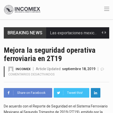
BREAKING NEWS
Las exportaciones mexicanas de vehículos ligeros disminuyeron 9.67 % en julio a tasa anual, alcanzando…
En el primer semestre de 2026, el Servicio de Administración Tributaria (SAT) cobró un total…
Mejora la seguridad operativa
ferroviaria en 2T19
La Coalition for a Prosperous America (CPA) solicitó al gobierno de Estados Unidos mantener e…
Solo el 17.8 % de las empresas en México se considera totalmente preparada para la…
Article Updated:
septiembre 18, 2019
INCOMEX
EN
COMENTARIOS DESACTIVADOS
MEJORA
Ante la suspensión temporal de las inspecciones sanitarias del Departamento de Agricultura de Estados Unidos…
LA
SEGURIDAD
Los créditos fiscales determinados a empresas IMMEX rara vez nacen de una interpretación equivocada de…
Share on Facebook
Tweet this!
OPERATIVA
FERROVIARIA
La industria automotriz mexicana concentra más de la mitad de las quejas bajo el Mecanismo…
EN
De acuerdo con el Reporte de Seguridad en el Sistema Ferroviario
2T19
Mexicano al Segundo Trimestre de 2019 (2T19), emitido por la