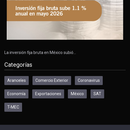
La inversión fija bruta en México subió…
Categorías
Aranceles
Comercio Exterior
Coronavirus
Economía
Exportaciones
México
SAT
T-MEC