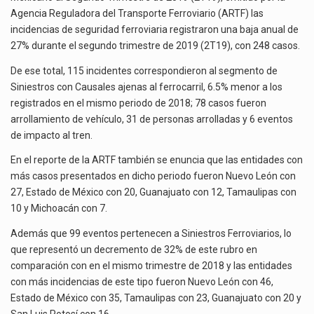
La inversión fija bruta en México registró un aumento de 1.1% interanual en mayo de…
Agencia Reguladora del Transporte Ferroviario (ARTF) las
incidencias de seguridad ferroviaria registraron una baja anual de
El gobierno de Estados Unidos anunciará un arancel del 15 % sobre los productos fabricados…
27% durante el segundo trimestre de 2019 (2T19), con 248 casos.
El Departamento de Agricultura de Estados Unidos (USDA) suspendió el 5 de agosto de 2026…
De ese total, 115 incidentes correspondieron al segmento de
Siniestros con Causales ajenas al ferrocarril, 6.5% menor a los
registrados en el mismo periodo de 2018; 78 casos fueron
arrollamiento de vehículo, 31 de personas arrolladas y 6 eventos
de impacto al tren.
En el reporte de la ARTF también se enuncia que las entidades con
más casos presentados en dicho periodo fueron Nuevo León con
27, Estado de México con 20, Guanajuato con 12, Tamaulipas con
10 y Michoacán con 7.
Además que 99 eventos pertenecen a Siniestros Ferroviarios, lo
que representó un decremento de 32% de este rubro en
comparación con en el mismo trimestre de 2018 y las entidades
con más incidencias de este tipo fueron Nuevo León con 46,
Estado de México con 35, Tamaulipas con 23, Guanajuato con 20 y
San Luis Potosí con 16.