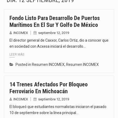
DÍA:
12 SEPTIEMBRE, 2019
La inversión fija bruta en México registró un aumento de 1.1% interanual en mayo de…
Fondo Listo Para Desarrollo De Puertos
El gobierno de Estados Unidos anunciará un arancel del 15 % sobre los productos fabricados…
Marítimos En El Sur Y Golfo De México
El Departamento de Agricultura de Estados Unidos (USDA) suspendió el 5 de agosto de 2026…
INCOMEX
septiembre 12, 2019
El director general de Caxxor, Carlos Ortiz, dio a conocer que
El derecho a la previsibilidad de los horarios de trabajo en turnos rotativos podría ser…
en sociedad con Acxesa iniciará el desarrollo…
LEER MÁS
La industria manufacturera de exportación afiliada a Index en Nuevo León ha alcanzado hasta 10%…
Posted in
Resumen INCOMEX
,
Resumen INCOMEX
Las métricas tradicionales de los parques industriales —absorción, ocupación y metros cuadrados desarrollados— resultan insuficientes…
El superávit comercial de México con Estados Unidos alcanzó 102,581 millones de dólares (mdd) en…
14 Trenes Afectados Por Bloqueo
Ferroviario En Michoacán
El Tribunal Federal de Justicia Administrativa (TFJA), a través de su Segunda Sala Regional en…
INCOMEX
septiembre 12, 2019
El bloqueó que estudiantes normalistas iniciaron el pasado
10 de septiembre sobre la línea principal…