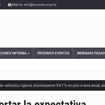
0
Mail Us: info@incomex.org.mx
NCOMEX INFORMA
PRÓXIMOS EVENTOS
WEBINARS PASAD
 vehículos ligeros disminuyeron 9.67 % en julio a tasa anual, 
el Servicio de Administración Tributaria (SAT) cobró un total…
ortar la expectativa