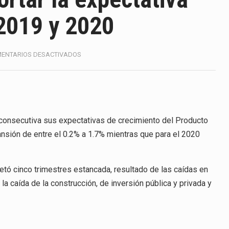
America (CPA) solicitó al gobierno de Estados Unidos mantener 
 2019 y 2020
s en México se considera totalmente preparada para la…
e las inspecciones sanitarias del Departamento de Agricultura 
EN
ENTARIOS DESACTIVADOS
BANXICO
nados a empresas IMMEX rara vez nacen de una interpretación 
VUELVE
A
RECORTAR
ana concentra más de la mitad de las quejas bajo el Mecanismo…
LA
EXPECTATIVA
 consecutiva sus expectativas de crecimiento del Producto
ico registró un aumento de 1.1% interanual en mayo de…
DE
ansión de entre el 0.2% a 1.7% mientras que para el 2020
CRECIMIENTO
anunciará un arancel del 15 % sobre los productos fabricados…
PARA
2019
a de Estados Unidos (USDA) suspendió el 5 de agosto de 2026…
tó cinco trimestres estancada, resultado de las caídas en
Y
o, la caída de la construcción, de inversión pública y privada y
2020