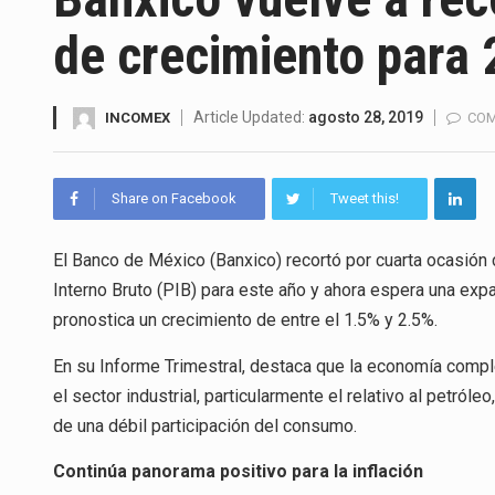
La Coalition for a Prosperous 
de crecimiento para
Solo el 17.8 % de las empresa
Ante la suspensión temporal d
Article Updated:
agosto 28, 2019
INCOMEX
COM
Los créditos fiscales determi
Share on Facebook
Tweet this!
La industria automotriz mexic
El Banco de México (Banxico) recortó por cuarta ocasión
La inversión fija bruta en Méx
Interno Bruto (PIB) para este año y ahora espera una exp
El gobierno de Estados Unidos 
pronostica un crecimiento de entre el 1.5% y 2.5%.
El Departamento de Agricultur
En su Informe Trimestral, destaca que la economía comple
el sector industrial, particularmente el relativo al petróle
de una débil participación del consumo.
Continúa panorama positivo para la inflación