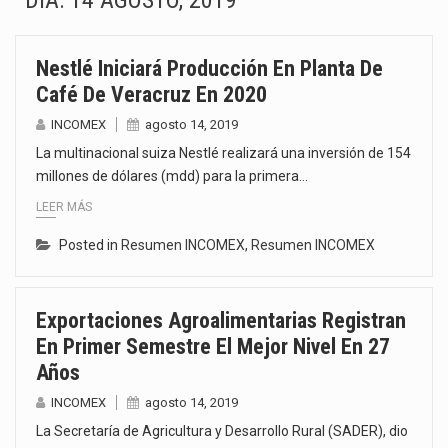
DÍA:
14 AGOSTO, 2019
La Coalition for a Prosperous America (CPA) solicitó al gobierno de Estados Unidos mantener e…
Nestlé Iniciará Producción En Planta De
Solo el 17.8 % de las empresas en México se considera totalmente preparada para la…
Café De Veracruz En 2020
Ante la suspensión temporal de las inspecciones sanitarias del Departamento de Agricultura de Estados Unidos…
INCOMEX
agosto 14, 2019
La multinacional suiza Nestlé realizará una inversión de 154
Los créditos fiscales determinados a empresas IMMEX rara vez nacen de una interpretación equivocada de…
millones de dólares (mdd) para la primera…
LEER MÁS
La industria automotriz mexicana concentra más de la mitad de las quejas bajo el Mecanismo…
Posted in
Resumen INCOMEX
,
Resumen INCOMEX
La inversión fija bruta en México registró un aumento de 1.1% interanual en mayo de…
El gobierno de Estados Unidos anunciará un arancel del 15 % sobre los productos fabricados…
Exportaciones Agroalimentarias Registran
En Primer Semestre El Mejor Nivel En 27
El Departamento de Agricultura de Estados Unidos (USDA) suspendió el 5 de agosto de 2026…
Años
INCOMEX
agosto 14, 2019
La Secretaría de Agricultura y Desarrollo Rural (SADER), dio