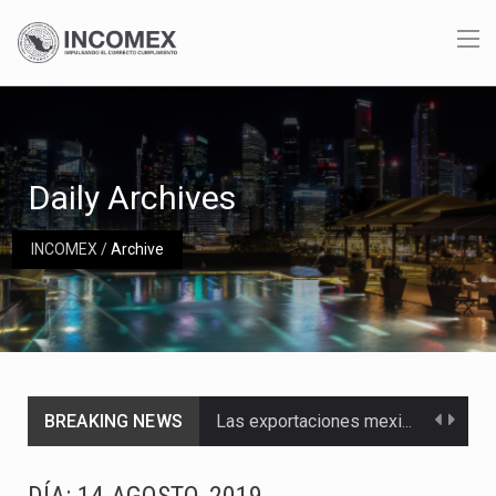
Daily Archives
INCOMEX
/
Archive
BREAKING NEWS
Las exportaciones mexicanas de vehículos ligeros disminuyeron 9.67 % en julio a tasa anual, alcanzando…
En el primer semestre de 2026, el Servicio de Administración Tributaria (SAT) cobró un total…