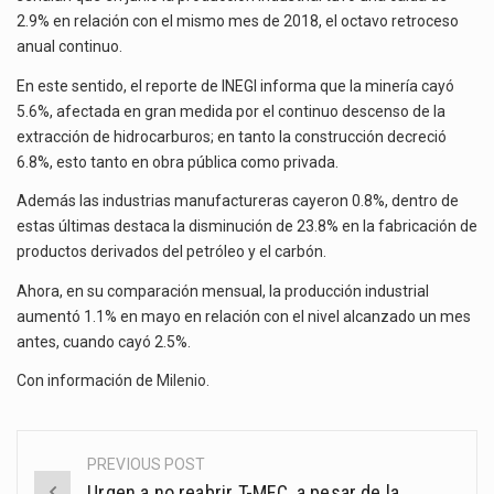
La inversión fija bruta en México registró un aumento de 1.1% interanual en mayo de…
2.9% en relación con el mismo mes de 2018, el octavo retroceso
anual continuo.
El gobierno de Estados Unidos anunciará un arancel del 15 % sobre los productos fabricados…
En este sentido, el reporte de INEGI informa que la minería cayó
El Departamento de Agricultura de Estados Unidos (USDA) suspendió el 5 de agosto de 2026…
5.6%, afectada en gran medida por el continuo descenso de la
extracción de hidrocarburos; en tanto la construcción decreció
6.8%, esto tanto en obra pública como privada.
Además las industrias manufactureras cayeron 0.8%, dentro de
estas últimas destaca la disminución de 23.8% en la fabricación de
productos derivados del petróleo y el carbón.
Ahora, en su comparación mensual, la producción industrial
aumentó 1.1% en mayo en relación con el nivel alcanzado un mes
antes, cuando cayó 2.5%.
Con información de
Milenio
.
PREVIOUS POST
Post
Urgen a no reabrir T-MEC, a pesar de la