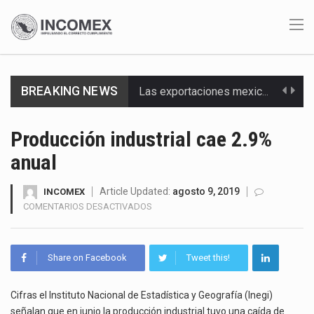
BREAKING NEWS
Las exportaciones mexicanas de vehículos ligeros disminuyeron 9.67 % en julio a tasa anual, alcanzando…
En el primer semestre de 2026, el Servicio de Administración Tributaria (SAT) cobró un total…
Producción industrial cae 2.9%
anual
La Coalition for a Prosperous America (CPA) solicitó al gobierno de Estados Unidos mantener e…
Solo el 17.8 % de las empresas en México se considera totalmente preparada para la…
Article Updated:
agosto 9, 2019
INCOMEX
EN
COMENTARIOS DESACTIVADOS
PRODUCCIÓN
Ante la suspensión temporal de las inspecciones sanitarias del Departamento de Agricultura de Estados Unidos…
INDUSTRIAL
CAE
Los créditos fiscales determinados a empresas IMMEX rara vez nacen de una interpretación equivocada de…
Share on Facebook
Tweet this!
2.9%
ANUAL
La industria automotriz mexicana concentra más de la mitad de las quejas bajo el Mecanismo…
Cifras el Instituto Nacional de Estadística y Geografía (Inegi)
señalan que en junio la producción industrial tuvo una caída de