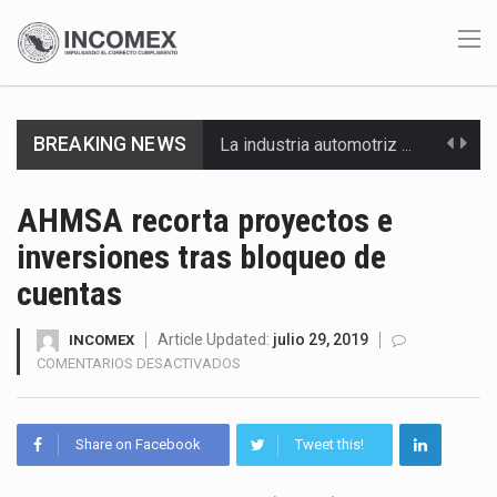
BREAKING NEWS
La industria automotriz mexicana concentra más de la mitad de las quejas bajo el Mecanismo…
La inversión fija bruta en México registró un aumento de 1.1% interanual en mayo de…
AHMSA recorta proyectos e
inversiones tras bloqueo de
El gobierno de Estados Unidos anunciará un arancel del 15 % sobre los productos fabricados…
cuentas
El Departamento de Agricultura de Estados Unidos (USDA) suspendió el 5 de agosto de 2026…
Article Updated:
julio 29, 2019
INCOMEX
El derecho a la previsibilidad de los horarios de trabajo en turnos rotativos podría ser…
EN
COMENTARIOS DESACTIVADOS
AHMSA
La industria manufacturera de exportación afiliada a Index en Nuevo León ha alcanzado hasta 10%…
RECORTA
PROYECTOS
Share on Facebook
Tweet this!
Las métricas tradicionales de los parques industriales —absorción, ocupación y metros cuadrados desarrollados— resultan insuficientes…
E
INVERSIONES