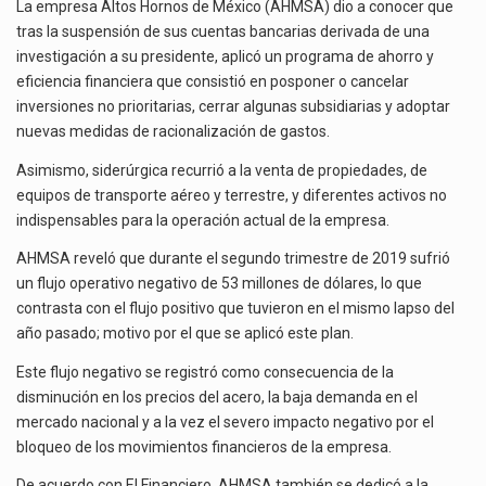
TRAS
El superávit comercial de México con Estados Unidos alcanzó 102,581 millones de dólares (mdd) en…
La empresa Altos Hornos de México (AHMSA) dio a conocer que
BLOQUEO
tras la suspensión de sus cuentas bancarias derivada de una
DE
El Tribunal Federal de Justicia Administrativa (TFJA), a través de su Segunda Sala Regional en…
investigación a su presidente, aplicó un programa de ahorro y
CUENTAS
eficiencia financiera que consistió en posponer o cancelar
Los créditos fiscales determinados a empresas IMMEX rara vez nacen de una interpretación equivocada de…
inversiones no prioritarias, cerrar algunas subsidiarias y adoptar
nuevas medidas de racionalización de gastos.
Asimismo, siderúrgica recurrió a la venta de propiedades, de
equipos de transporte aéreo y terrestre, y diferentes activos no
indispensables para la operación actual de la empresa.
AHMSA reveló que durante el segundo trimestre de 2019 sufrió
un flujo operativo negativo de 53 millones de dólares, lo que
contrasta con el flujo positivo que tuvieron en el mismo lapso del
año pasado; motivo por el que se aplicó este plan.
Este flujo negativo se registró como consecuencia de la
disminución en los precios del acero, la baja demanda en el
mercado nacional y a la vez el severo impacto negativo por el
bloqueo de los movimientos financieros de la empresa.
De acuerdo con El Financiero, AHMSA también se dedicó a la