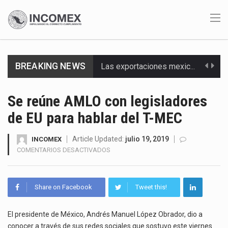
BREAKING NEWS
Las exportaciones mexicanas de vehículos ligeros disminuyeron 9.67 % en julio a tasa anual, alcanzando…
En el primer semestre de 2026, el Servicio de Administración Tributaria (SAT) cobró un total…
Se reúne AMLO con legisladores
de EU para hablar del T-MEC
La Coalition for a Prosperous America (CPA) solicitó al gobierno de Estados Unidos mantener e…
Solo el 17.8 % de las empresas en México se considera totalmente preparada para la…
Article Updated:
julio 19, 2019
INCOMEX
EN
COMENTARIOS DESACTIVADOS
SE
Ante la suspensión temporal de las inspecciones sanitarias del Departamento de Agricultura de Estados Unidos…
REÚNE
AMLO
Los créditos fiscales determinados a empresas IMMEX rara vez nacen de una interpretación equivocada de…
Share on Facebook
Tweet this!
CON
LEGISLADORES
La industria automotriz mexicana concentra más de la mitad de las quejas bajo el Mecanismo…
DE
El presidente de México, Andrés Manuel López Obrador, dio a
EU
conocer a través de sus redes sociales que sostuvo este viernes