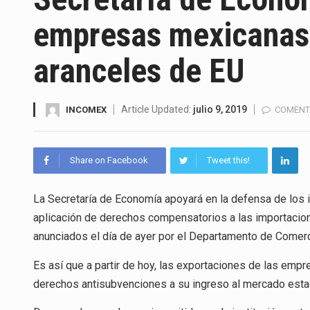
Solo el 17.8 % de las empresa
empresas mexicanas 
Ante la suspensión temporal d
aranceles de EU
Los créditos fiscales determi
La industria automotriz mexic
Article Updated:
julio 9, 2019
INCOMEX
COMENT
La inversión fija bruta en Méx
Share on Facebook
Tweet this!
El gobierno de Estados Unidos 
La Secretaría de Economía apoyará en la defensa de los
El Departamento de Agricultur
aplicación de derechos compensatorios a las importacion
anunciados el día de ayer por el Departamento de Comer
Es así que a partir de hoy, las exportaciones de las emp
derechos antisubvenciones a su ingreso al mercado est