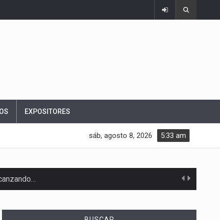
OS
EXPOSITORES
sáb, agosto 8, 2026
5:33 am
alcanzando…
e…
BUSCAR