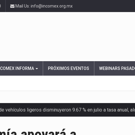
0
Mail Us: info@incomex.org.mx
NCOMEX INFORMA
PRÓXIMOS EVENTOS
WEBINARS PASAD
 vehículos ligeros disminuyeron 9.67 % en julio a tasa anual, 
el Servicio de Administración Tributaria (SAT) cobró un total…
America (CPA) solicitó al gobierno de Estados Unidos mantener 
mía apoyará a