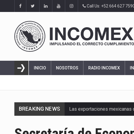
Call Us: +52 664 627 759
INICIO
NOSOTROS
RADIO INCOMEX
I
Las exportaciones mexicanas de
BREAKING NEWS
En el primer semestre de 2026, 
La Coalition for a Prosperous 
Secretaría de Econo