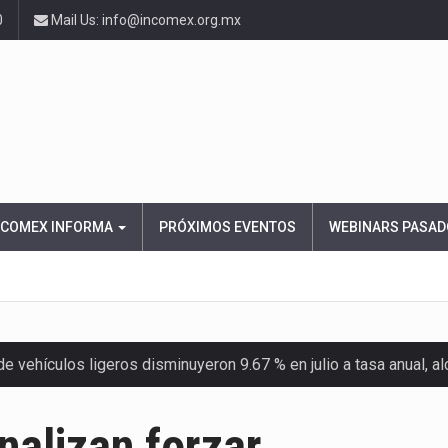
0
Mail Us: info@incomex.org.mx
NCOMEX INFORMA
PRÓXIMOS EVENTOS
WEBINARS PASAD
 vehículos ligeros disminuyeron 9.67 % en julio a tasa anual, 
el Servicio de Administración Tributaria (SAT) cobró un total…
nalizan forzar