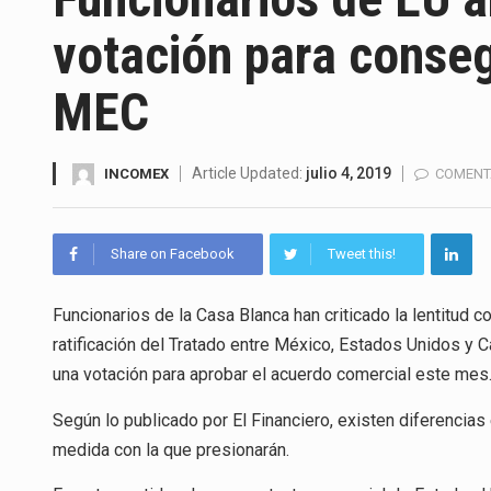
La Coalition for a Prosperous 
votación para conseg
Solo el 17.8 % de las empresa
MEC
Ante la suspensión temporal d
Los créditos fiscales determi
Article Updated:
julio 4, 2019
INCOMEX
COMENT
La industria automotriz mexic
Share on Facebook
Tweet this!
La inversión fija bruta en Méx
El gobierno de Estados Unidos 
Funcionarios de la Casa Blanca han criticado la lentitud 
ratificación del Tratado entre México, Estados Unidos y C
El Departamento de Agricultur
una votación para aprobar el acuerdo comercial este mes
Según lo publicado por El Financiero, existen diferencia
medida con la que presionarán.