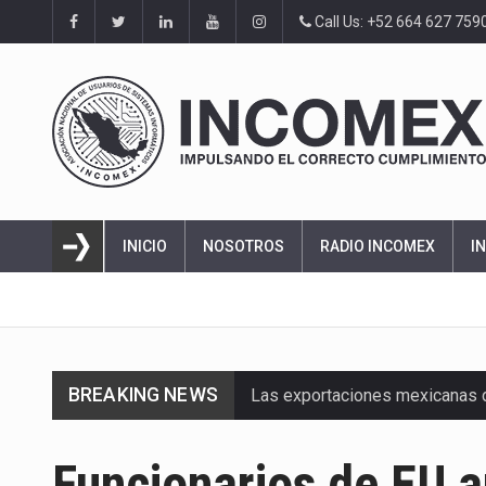
Call Us: +52 664 627 759
INICIO
NOSOTROS
RADIO INCOMEX
I
BREAKING NEWS
Las exportaciones mexicanas de
En el primer semestre de 2026, 
Funcionarios de EU a