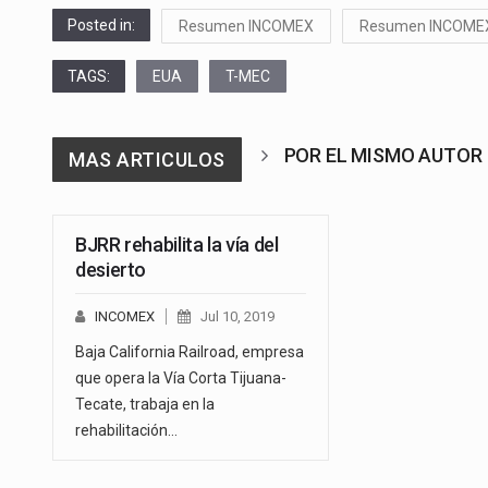
Posted in:
Resumen INCOMEX
Resumen INCOME
TAGS:
EUA
T-MEC
POR EL MISMO AUTOR
MAS ARTICULOS
BJRR rehabilita la vía del
desierto
INCOMEX
Jul 10, 2019
Baja California Railroad, empresa
que opera la Vía Corta Tijuana-
Tecate, trabaja en la
rehabilitación…