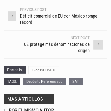
PREVIOUS POST
Post
Déficit comercial de EU con México rompe
navigation
récord
NEXT POST
UE protege más denominaciones de
origen
Posted in:
Blog INCOMEX
TAGS:
Depósito Referenciado
SAT
MAS ARTICULOS
POR EL MISMO AUTOR