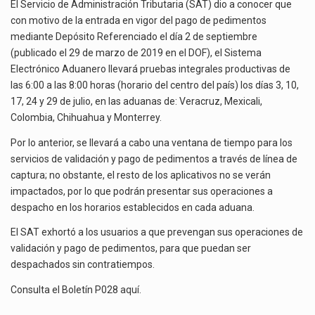
REFERENCIADO
El mercado laboral mexicano muestra un proceso de precarización sin señales de mejora, según el…
El Servicio de Administración Tributaria (SAT) dio a conocer que
con motivo de la entrada en vigor del pago de pedimentos
La Cámara Minera de México (Camimex) proyecta una inversión total de 6,402.2 millones de dólares…
mediante Depósito Referenciado el día 2 de septiembre
(publicado el 29 de marzo de 2019 en el DOF), el Sistema
El secretario de Economía de México, Marcelo Ebrard Casaubon, sostuvo una reunión de trabajo con…
Electrónico Aduanero llevará pruebas integrales productivas de
las 6:00 a las 8:00 horas (horario del centro del país) los días 3, 10,
17, 24 y 29 de julio, en las aduanas de: Veracruz, Mexicali,
Colombia, Chihuahua y Monterrey.
Por lo anterior, se llevará a cabo una ventana de tiempo para los
servicios de validación y pago de pedimentos a través de línea de
captura; no obstante, el resto de los aplicativos no se verán
impactados, por lo que podrán presentar sus operaciones a
despacho en los horarios establecidos en cada aduana.
El SAT exhortó a los usuarios a que prevengan sus operaciones de
validación y pago de pedimentos, para que puedan ser
despachados sin contratiempos.
Consulta el Boletín P028
aquí
.