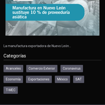
La manufactura exportadora de Nuevo León…
Categorías
Aranceles
Comercio Exterior
Coronavirus
Economía
Exportaciones
México
SAT
T-MEC