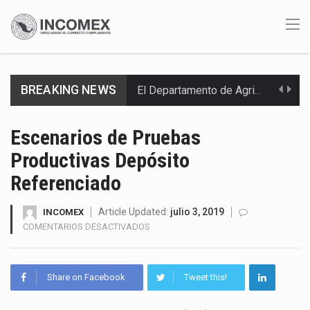
BREAKING NEWS
El Departamento de Agricultura de Estados Unidos (USDA) suspendió el 5 de agosto de 2026…
El derecho a la previsibilidad de los horarios de trabajo en turnos rotativos podría ser…
Escenarios de Pruebas
Productivas Depósito
La industria manufacturera de exportación afiliada a Index en Nuevo León ha alcanzado hasta 10%…
Referenciado
Las métricas tradicionales de los parques industriales —absorción, ocupación y metros cuadrados desarrollados— resultan insuficientes…
Article Updated:
julio 3, 2019
INCOMEX
El superávit comercial de México con Estados Unidos alcanzó 102,581 millones de dólares (mdd) en…
EN
COMENTARIOS DESACTIVADOS
ESCENARIOS
El Tribunal Federal de Justicia Administrativa (TFJA), a través de su Segunda Sala Regional en…
DE
PRUEBAS
Share on Facebook
Tweet this!
El Gobierno de Estados Unidos ha procesado la devolución de aproximadamente 100,000 millones de dólares…
PRODUCTIVAS
DEPÓSITO