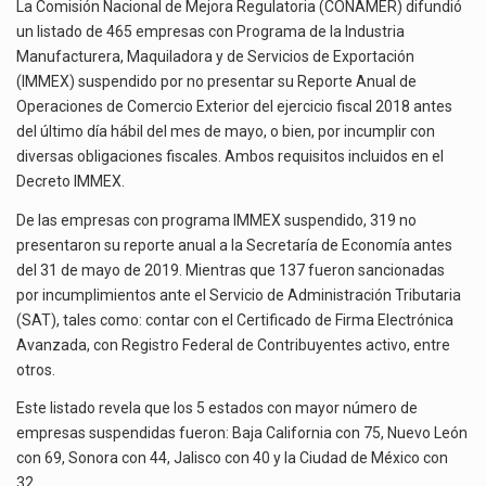
IMMEX
La inversión fija bruta en México registró un aumento de 1.1% interanual en mayo de…
La Comisión Nacional de Mejora Regulatoria (CONAMER) difundió
SUSPENDIDAS
un listado de 465 empresas con Programa de la Industria
POR
El gobierno de Estados Unidos anunciará un arancel del 15 % sobre los productos fabricados…
Manufacturera, Maquiladora y de Servicios de Exportación
NO
(IMMEX) suspendido por no presentar su Reporte Anual de
PRESENTAR
El Departamento de Agricultura de Estados Unidos (USDA) suspendió el 5 de agosto de 2026…
Operaciones de Comercio Exterior del ejercicio fiscal 2018 antes
REPORTE
del último día hábil del mes de mayo, o bien, por incumplir con
ANUAL
diversas obligaciones fiscales. Ambos requisitos incluidos en el
Decreto IMMEX.
De las empresas con programa IMMEX suspendido, 319 no
presentaron su reporte anual a la Secretaría de Economía antes
del 31 de mayo de 2019. Mientras que 137 fueron sancionadas
por incumplimientos ante el Servicio de Administración Tributaria
(SAT), tales como: contar con el Certificado de Firma Electrónica
Avanzada, con Registro Federal de Contribuyentes activo, entre
otros.
Este listado revela que los 5 estados con mayor número de
empresas suspendidas fueron: Baja California con 75, Nuevo León
con 69, Sonora con 44, Jalisco con 40 y la Ciudad de México con
32.