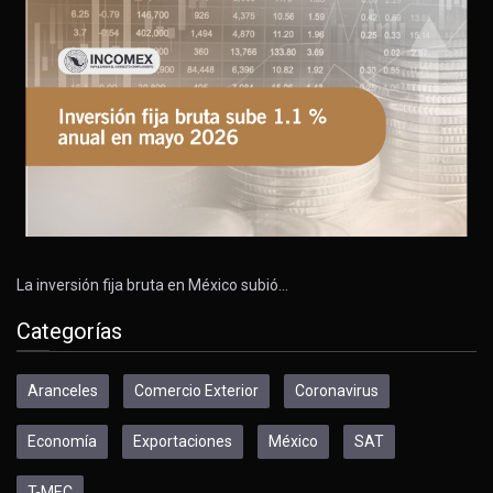
La inversión fija bruta en México subió…
Categorías
Aranceles
Comercio Exterior
Coronavirus
Economía
Exportaciones
México
SAT
T-MEC