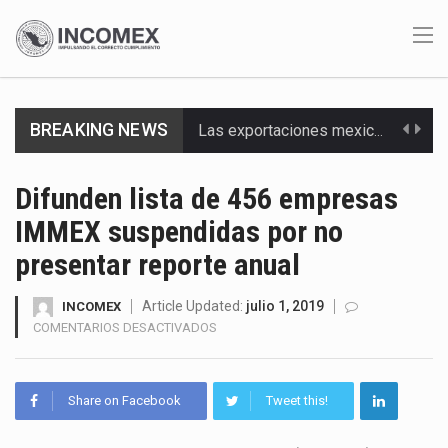
BREAKING NEWS
Las exportaciones mexicanas de vehículos ligeros disminuyeron 9.67 % en julio a tasa anual, alcanzando…
En el primer semestre de 2026, el Servicio de Administración Tributaria (SAT) cobró un total…
Difunden lista de 456 empresas
IMMEX suspendidas por no
La Coalition for a Prosperous America (CPA) solicitó al gobierno de Estados Unidos mantener e…
presentar reporte anual
Solo el 17.8 % de las empresas en México se considera totalmente preparada para la…
Article Updated:
julio 1, 2019
INCOMEX
Ante la suspensión temporal de las inspecciones sanitarias del Departamento de Agricultura de Estados Unidos…
EN
COMENTARIOS DESACTIVADOS
DIFUNDEN
Los créditos fiscales determinados a empresas IMMEX rara vez nacen de una interpretación equivocada de…
LISTA
DE
Share on Facebook
Tweet this!
La industria automotriz mexicana concentra más de la mitad de las quejas bajo el Mecanismo…
456
EMPRESAS