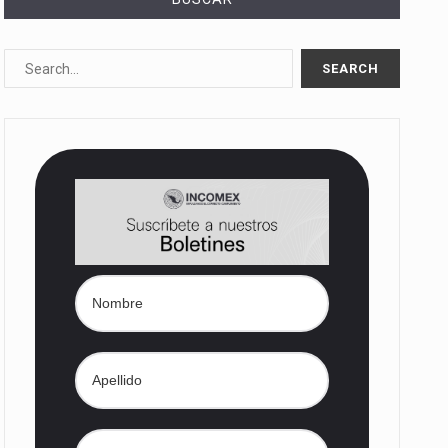
10%…
Las métricas tradicionales de los parques industriales —absorción, ocupación y metros cuadrados desarrollados— resultan insuficientes…
dd) en…
nes de dólares…