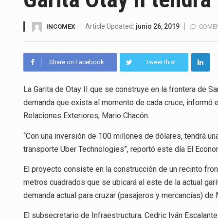
El gobierno de Estados Unidos 
El Departamento de Agricultur
Article Updated:
junio 26, 2019
INCOMEX
COMEN
El derecho a la previsibilidad d
Share on Facebook
Tweet this!
La industria manufacturera de 
La Garita de Otay II que se construye en la frontera de Sa
demanda que exista al momento de cada cruce, informó el 
Relaciones Exteriores, Mario Chacón.
El superávit comercial de Méx
“Con una inversión de 100 millones de dólares, tendrá una
El Tribunal Federal de Justicia
transporte Uber Technologies”, reportó este día El Econo
El Gobierno de Estados Unidos
El proyecto consiste en la construcción de un recinto fro
metros cuadrados que se ubicará al este de la actual gari
demanda actual para cruzar (pasajeros y mercancías) de 
El subsecretario de Infraestructura, Cedric Iván Escalant