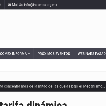
0
Mail Us: info@incomex.org.mx
NCOMEX INFORMA
PRÓXIMOS EVENTOS
WEBINARS PASAD
ana concentra más de la mitad de las quejas bajo el Mecanismo…
ico registró un aumento de 1.1% interanual en mayo de…
 tarifa dinámica