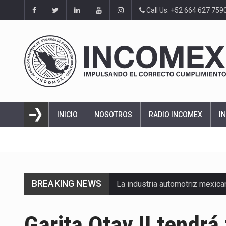
Call Us: +52 664 627 759
INICIO
NOSOTROS
RADIO INCOMEX
I
BREAKING NEWS
La industria automotriz mexic
La inversión fija bruta en Méx
Garita Otay II tendrá