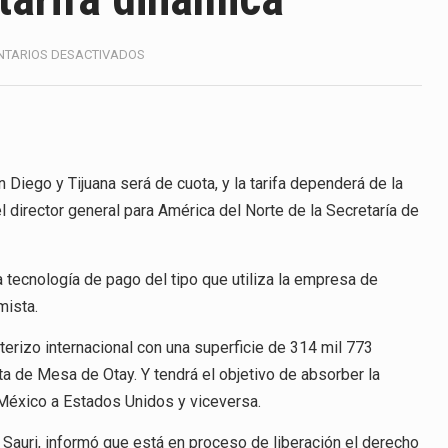
anunciará un arancel del 15 % sobre los productos fabricados…
a de Estados Unidos (USDA) suspendió el 5 de agosto de 2026…
EN
TARIOS DESACTIVADOS
GARITA
OTAY
e los horarios de trabajo en turnos rotativos podría ser…
II
TENDRÁ
exportación afiliada a Index en Nuevo León ha alcanzado hasta 
TARIFA
DINÁMICA
n Diego y Tijuana será de cuota, y la tarifa dependerá de la
director general para América del Norte de la Secretaría de
ico con Estados Unidos alcanzó 102,581 millones de dólares (m
 tecnología de pago del tipo que utiliza la empresa de
 Administrativa (TFJA), a través de su Segunda Sala Regional en…
mista.
 ha procesado la devolución de aproximadamente 100,000 millo
nterizo internacional con una superficie de 314 mil 773
ta de Mesa de Otay. Y tendrá el objetivo de absorber la
México a Estados Unidos y viceversa.
e Sauri, informó que está en proceso de liberación el derecho