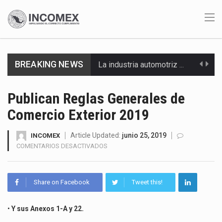
La industria automotriz mexicana concentra más de la mitad de las quejas bajo el Mecanismo…
BREAKING NEWS
La inversión fija bruta en México registró un aumento de 1.1% interanual en mayo de…
El gobierno de Estados Unidos anunciará un arancel del 15 % sobre los productos fabricados…
Publican Reglas Generales de
Comercio Exterior 2019
El Departamento de Agricultura de Estados Unidos (USDA) suspendió el 5 de agosto de 2026…
El derecho a la previsibilidad de los horarios de trabajo en turnos rotativos podría ser…
Article Updated:
junio 25, 2019
INCOMEX
EN
COMENTARIOS DESACTIVADOS
PUBLICAN
La industria manufacturera de exportación afiliada a Index en Nuevo León ha alcanzado hasta 10%…
REGLAS
GENERALES
Las métricas tradicionales de los parques industriales —absorción, ocupación y metros cuadrados desarrollados— resultan insuficientes…
Share on Facebook
Tweet this!
DE
COMERCIO
El superávit comercial de México con Estados Unidos alcanzó 102,581 millones de dólares (mdd) en…
EXTERIOR
•
Y sus Anexos 1-A y 22.
2019