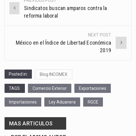
PREVIOUS POST
Post
Sindicatos buscan amparos contra la
navigation
reforma laboral
NEXT POST
México en el Índice de Libertad Económica
2019
Posted in:
Blog INCOMEX
TAGS:
Comercio Exterior
Exportaciones
Importaciones
Ley Aduanera
RGCE
MAS ARTICULOS