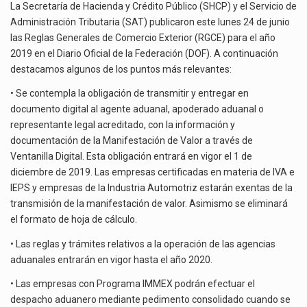
El Tribunal Federal de Justicia Administrativa (TFJA), a través de su Segunda Sala Regional en…
La Secretaría de Hacienda y Crédito Público (SHCP) y el Servicio de
Administración Tributaria (SAT) publicaron este lunes 24 de junio
El Gobierno de Estados Unidos ha procesado la devolución de aproximadamente 100,000 millones de dólares…
las Reglas Generales de Comercio Exterior (RGCE) para el año
2019 en el Diario Oficial de la Federación (DOF). A continuación
destacamos algunos de los puntos más relevantes:
• Se contempla la obligación de transmitir y entregar en
documento digital al agente aduanal, apoderado aduanal o
representante legal acreditado, con la información y
documentación de la Manifestación de Valor a través de
Ventanilla Digital. Esta obligación entrará en vigor el 1 de
diciembre de 2019. Las empresas certificadas en materia de IVA e
IEPS y empresas de la Industria Automotriz estarán exentas de la
transmisión de la manifestación de valor. Asimismo se eliminará
el formato de hoja de cálculo.
• Las reglas y trámites relativos a la operación de las agencias
aduanales entrarán en vigor hasta el año 2020.
• Las empresas con Programa IMMEX podrán efectuar el
despacho aduanero mediante pedimento consolidado cuando se