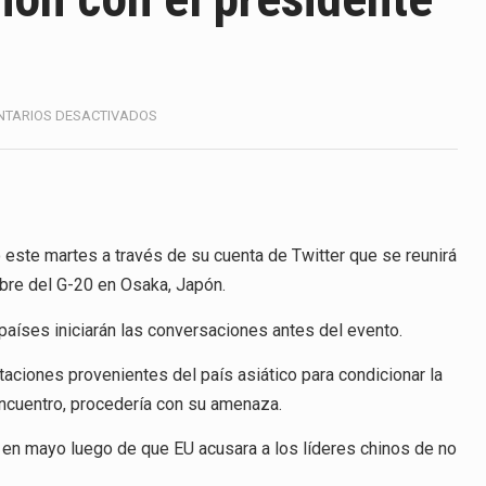
America (CPA) solicitó al gobierno de Estados Unidos mantener 
s en México se considera totalmente preparada para la…
e las inspecciones sanitarias del Departamento de Agricultura 
EN
TARIOS DESACTIVADOS
CONFIRMA
nados a empresas IMMEX rara vez nacen de una interpretación 
TRUMP
REUNIÓN
CON
ana concentra más de la mitad de las quejas bajo el Mecanismo…
EL
PRESIDENTE
este martes a través de su cuenta de Twitter que se reunirá
ico registró un aumento de 1.1% interanual en mayo de…
XI
mbre del G-20 en Osaka, Japón.
JINPING
anunciará un arancel del 15 % sobre los productos fabricados…
EN
aíses iniciarán las conversaciones antes del evento.
EL
a de Estados Unidos (USDA) suspendió el 5 de agosto de 2026…
G-
taciones provenientes del país asiático para condicionar la
20
 encuentro, procedería con su amenaza.
n mayo luego de que EU acusara a los líderes chinos de no