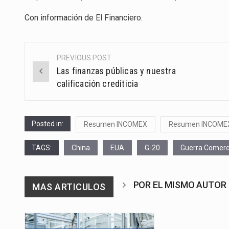
Con información de
El Financiero
.
PREVIOUS POST
Post
Las finanzas públicas y nuestra
navigation
calificación crediticia
Posted in:
Resumen INCOMEX
Resumen INCOME
TAGS:
China
EUA
G-20
Guerra Comerc
POR EL MISMO AUTOR
MAS ARTICULOS