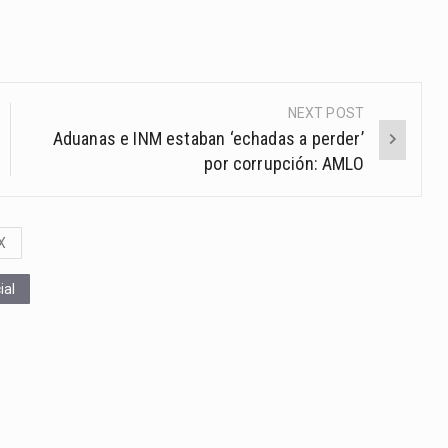
NEXT POST
Aduanas e INM estaban ‘echadas a perder’
por corrupción: AMLO
X
ial