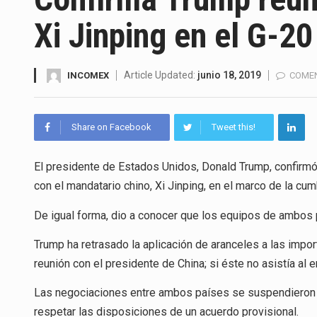
La Coalition for a Prosperous 
Xi Jinping en el G-20
Solo el 17.8 % de las empresa
Ante la suspensión temporal d
Article Updated:
junio 18, 2019
INCOMEX
COMEN
Los créditos fiscales determi
Share on Facebook
Tweet this!
La industria automotriz mexic
El presidente de Estados Unidos, Donald Trump, confirmó 
La inversión fija bruta en Méx
con el mandatario chino, Xi Jinping, en el marco de la cu
El gobierno de Estados Unidos 
De igual forma, dio a conocer que los equipos de ambos p
El Departamento de Agricultur
Trump ha retrasado la aplicación de aranceles a las impor
reunión con el presidente de China; si éste no asistía al
Las negociaciones entre ambos países se suspendieron e
respetar las disposiciones de un acuerdo provisional.