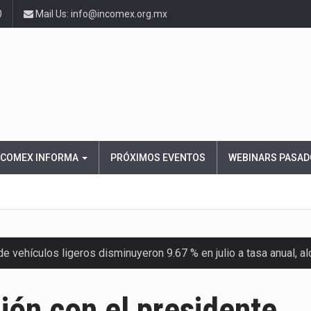
0
Mail Us: info@incomex.org.mx
NCOMEX INFORMA
PRÓXIMOS EVENTOS
WEBINARS PASAD
 vehículos ligeros disminuyeron 9.67 % en julio a tasa anual, 
el Servicio de Administración Tributaria (SAT) cobró un total…
ón con el presidente