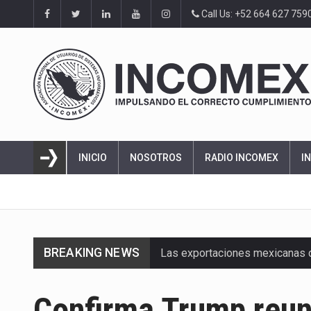
Call Us: +52 664 627 759
INICIO
NOSOTROS
RADIO INCOMEX
I
BREAKING NEWS
Las exportaciones mexicanas de
En el primer semestre de 2026, 
Confirma Trump reuni