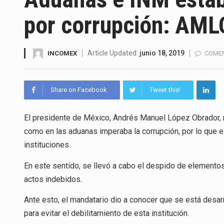
La Coalition for a Prosperous 
por corrupción: AML
Solo el 17.8 % de las empresa
Ante la suspensión temporal d
Article Updated:
junio 18, 2019
INCOMEX
COMEN
Los créditos fiscales determi
Share on Facebook
Tweet this!
La industria automotriz mexic
El presidente de México, Andrés Manuel López Obrador, re
La inversión fija bruta en Méx
como en las aduanas imperaba la corrupción, por lo que e
El gobierno de Estados Unidos 
instituciones.
El Departamento de Agricultur
En este sentido, se llevó a cabo el despido de elementos
actos indebidos.
Ante esto, el mandatario dio a conocer que se está desa
para evitar el debilitamiento de esta institución.