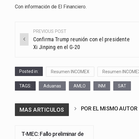
Con información de
El Financiero
.
PREVIOUS POST
Post
Confirma Trump reunión con el presidente
navigation
Xi Jinping en el G-20
Posted in:
Resumen INCOMEX
Resumen INCOME
TAGS:
Aduanas
AMLO
INM
SAT
POR EL MISMO AUTOR
MAS ARTICULOS
T-MEC: Fallo preliminar de