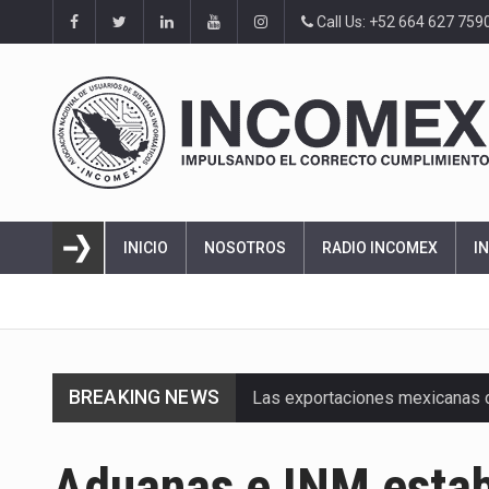
Call Us: +52 664 627 759
INICIO
NOSOTROS
RADIO INCOMEX
I
BREAKING NEWS
Las exportaciones mexicanas de
En el primer semestre de 2026, 
Aduanas e INM estab