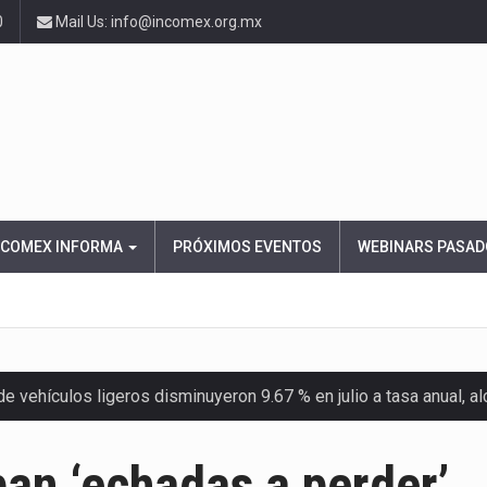
0
Mail Us: info@incomex.org.mx
NCOMEX INFORMA
PRÓXIMOS EVENTOS
WEBINARS PASAD
 vehículos ligeros disminuyeron 9.67 % en julio a tasa anual, 
el Servicio de Administración Tributaria (SAT) cobró un total…
an ‘echadas a perder’