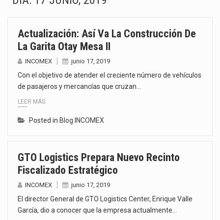
DÍA:
17 JUNIO, 2019
La inversión fija bruta en México registró un aumento de 1.1% interanual en mayo de…
Actualización: Así Va La Construcción De
El gobierno de Estados Unidos anunciará un arancel del 15 % sobre los productos fabricados…
La Garita Otay Mesa II
El Departamento de Agricultura de Estados Unidos (USDA) suspendió el 5 de agosto de 2026…
INCOMEX
junio 17, 2019
Con el objetivo de atender el creciente número de vehículos
El derecho a la previsibilidad de los horarios de trabajo en turnos rotativos podría ser…
de pasajeros y mercancías que cruzan…
LEER MÁS
La industria manufacturera de exportación afiliada a Index en Nuevo León ha alcanzado hasta 10%…
Posted in
Blog INCOMEX
Las métricas tradicionales de los parques industriales —absorción, ocupación y metros cuadrados desarrollados— resultan insuficientes…
El superávit comercial de México con Estados Unidos alcanzó 102,581 millones de dólares (mdd) en…
GTO Logistics Prepara Nuevo Recinto
Fiscalizado Estratégico
El Tribunal Federal de Justicia Administrativa (TFJA), a través de su Segunda Sala Regional en…
INCOMEX
junio 17, 2019
El director General de GTO Logistics Center, Enrique Valle
García, dio a conocer que la empresa actualmente…