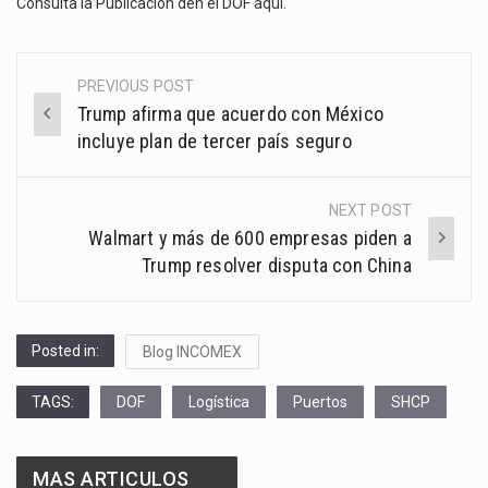
Consulta la Publicación den el DOF
aquí
.
PREVIOUS POST
Post
Trump afirma que acuerdo con México
navigation
incluye plan de tercer país seguro
NEXT POST
Walmart y más de 600 empresas piden a
Trump resolver disputa con China
Posted in:
Blog INCOMEX
TAGS:
DOF
Logística
Puertos
SHCP
MAS ARTICULOS