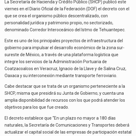
CORREDOR
El Tribunal Federal de Justicia Administrativa (TFJA), a través de su Segunda Sala Regional en…
La Secretaría de Hacienda y Crédito Público (SHCP) publicó este
INTEROCEÁNICO
viernes en el Diario Oficial de la Federación (DOF) el decreto con el
DEL
El Gobierno de Estados Unidos ha procesado la devolución de aproximadamente 100,000 millones de dólares…
que se crea el organismo público descentralizado, con
ISTMO
personalidad jurídica y patrimonio propio, no sectorizado,
DE
La industria automotriz mexicana concentra más de la mitad de las quejas bajo el Mecanismo…
denominado Corredor Interoceánico del Istmo de Tehuantepec.
TEHUANTEPEC
Este es uno de los principales proyectos de infraestructura del
gobierno para impulsar el desarrollo económico de la zona sur-
sureste de México, a través de una plataforma logística que
integre los servicios de la Administración Portuaria de
Coatzacoalcos en Veracruz, Ignacio de la Llave y de Salina Cruz,
Oaxaca y su interconexión mediante transporte ferroviario.
Cabe destacar que se trata de un organismo perteneciente a la
SHCP, misma que presidirá su Junta de Gobierno; y cuenta una
amplia disponibilidad de recursos con los que podrá atender los
objetivos para los que fue creado.
El decreto establece que “En un plazo no mayor a 180 días
naturales, la Secretaría de Comunicaciones y Transportes deberá
actualizar el capital social de las empresas de participación estatal