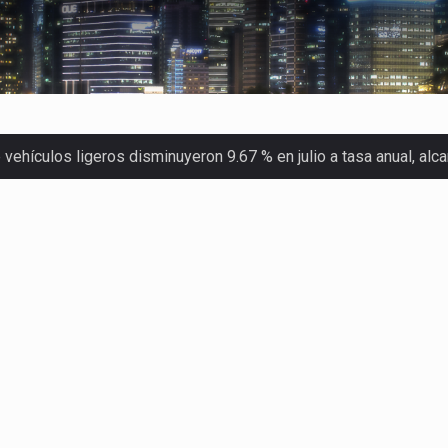
ehículos ligeros disminuyeron 9.67 % en julio a tasa anual, al
 Servicio de Administración Tributaria (SAT) cobró un total…
merica (CPA) solicitó al gobierno de Estados Unidos mantener e…
en México se considera totalmente preparada para la…
las inspecciones sanitarias del Departamento de Agricultura de
dos a empresas IMMEX rara vez nacen de una interpretación eq
a concentra más de la mitad de las quejas bajo el Mecanismo…