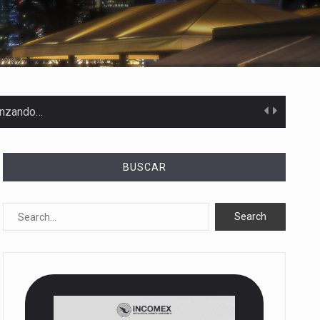
canzando…
BUSCAR
 Estados Unidos…
uivocada de…