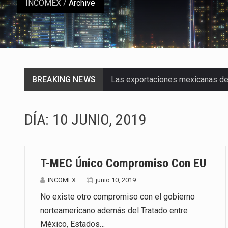
INCOMEX
/
Archive
BREAKING NEWS
Las exportaciones mexicanas de v
En el primer semestre de 2026, el
DÍA:
10 JUNIO, 2019
La Coalition for a Prosperous A
Solo el 17.8 % de las empresas 
T-MEC Único Compromiso Con EU
Ante la suspensión temporal de 
INCOMEX
junio 10, 2019
No existe otro compromiso con el gobierno
Los créditos fiscales determina
norteamericano además del Tratado entre
La industria automotriz mexican
México, Estados…