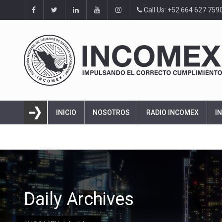
Call Us: +52 664 627 759
INICIO
NOSOTROS
RADIO INCOMEX
I
Daily Archives