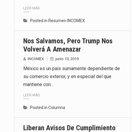
La inversión fija bruta en Méxic
LEER MÁS
Posted in
Resumen INCOMEX
El gobierno de Estados Unidos a
El Departamento de Agricultura
Nos Salvamos, Pero Trump Nos
Volverá A Amenazar
INCOMEX
junio 10, 2019
México es un país sumamente dependiente de
su comercio exterior, y en especial del que
mantiene con…
LEER MÁS
Posted in
Columna
Liberan Avisos De Cumplimiento