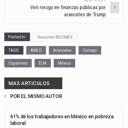
Ven riesgo en finanzas públicas por
aranceles de Trump
Posted in:
Resumen INCOMEX
TAGS:
AMLO
Aranceles
Conago
Coparmex
EUA
México
MAS ARTICULOS
POR EL MISMO AUTOR
61% de los trabajadores en México en pobreza
laboral