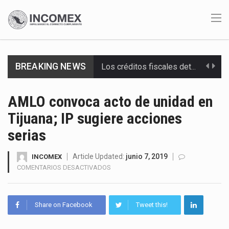
BREAKING NEWS
La industria automotriz mexicana concentra más de la mitad de las quejas bajo el Mecanismo…
La inversión fija bruta en México registró un aumento de 1.1% interanual en mayo de…
AMLO convoca acto de unidad en
Tijuana; IP sugiere acciones
El gobierno de Estados Unidos anunciará un arancel del 15 % sobre los productos fabricados…
serias
El Departamento de Agricultura de Estados Unidos (USDA) suspendió el 5 de agosto de 2026…
Article Updated:
junio 7, 2019
INCOMEX
El derecho a la previsibilidad de los horarios de trabajo en turnos rotativos podría ser…
EN
COMENTARIOS DESACTIVADOS
AMLO
La industria manufacturera de exportación afiliada a Index en Nuevo León ha alcanzado hasta 10%…
CONVOCA
ACTO
Share on Facebook
Tweet this!
Las métricas tradicionales de los parques industriales —absorción, ocupación y metros cuadrados desarrollados— resultan insuficientes…
DE
UNIDAD