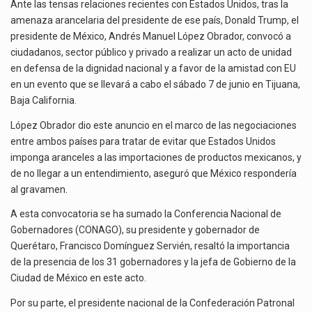
EN
El superávit comercial de México con Estados Unidos alcanzó 102,581 millones de dólares (mdd) en…
Ante las tensas relaciones recientes con Estados Unidos, tras la
TIJUANA;
amenaza arancelaria del presidente de ese país, Donald Trump, el
IP
El Tribunal Federal de Justicia Administrativa (TFJA), a través de su Segunda Sala Regional en…
presidente de México, Andrés Manuel López Obrador, convocó a
SUGIERE
ciudadanos, sector público y privado a realizar un acto de unidad
ACCIONES
Los créditos fiscales determinados a empresas IMMEX rara vez nacen de una interpretación equivocada de…
en defensa de la dignidad nacional y a favor de la amistad con EU
SERIAS
en un evento que se llevará a cabo el sábado 7 de junio en Tijuana,
Baja California.
López Obrador dio este anuncio en el marco de las negociaciones
entre ambos países para tratar de evitar que Estados Unidos
imponga aranceles a las importaciones de productos mexicanos, y
de no llegar a un entendimiento, aseguró que México respondería
al gravamen.
A esta convocatoria se ha sumado la Conferencia Nacional de
Gobernadores (CONAGO), su presidente y gobernador de
Querétaro, Francisco Domínguez Servién, resaltó la importancia
de la presencia de los 31 gobernadores y la jefa de Gobierno de la
Ciudad de México en este acto.
Por su parte, el presidente nacional de la Confederación Patronal