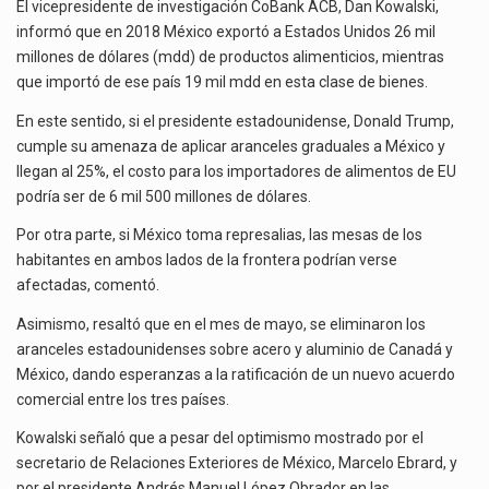
La inversión fija bruta en México registró un aumento de 1.1% interanual en mayo de…
EN
El vicepresidente de investigación CoBank ACB, Dan Kowalski,
ALIMENTOS
informó que en 2018 México exportó a Estados Unidos 26 mil
POR
El gobierno de Estados Unidos anunciará un arancel del 15 % sobre los productos fabricados…
millones de dólares (mdd) de productos alimenticios, mientras
AMENAZA
que importó de ese país 19 mil mdd en esta clase de bienes.
DE
El Departamento de Agricultura de Estados Unidos (USDA) suspendió el 5 de agosto de 2026…
ARANCELES
En este sentido, si el presidente estadounidense, Donald Trump,
cumple su amenaza de aplicar aranceles graduales a México y
llegan al 25%, el costo para los importadores de alimentos de EU
podría ser de 6 mil 500 millones de dólares.
Por otra parte, si México toma represalias, las mesas de los
habitantes en ambos lados de la frontera podrían verse
afectadas, comentó.
Asimismo, resaltó que en el mes de mayo, se eliminaron los
aranceles estadounidenses sobre acero y aluminio de Canadá y
México, dando esperanzas a la ratificación de un nuevo acuerdo
comercial entre los tres países.
Kowalski señaló que a pesar del optimismo mostrado por el
secretario de Relaciones Exteriores de México, Marcelo Ebrard, y
por el presidente Andrés Manuel López Obrador en las