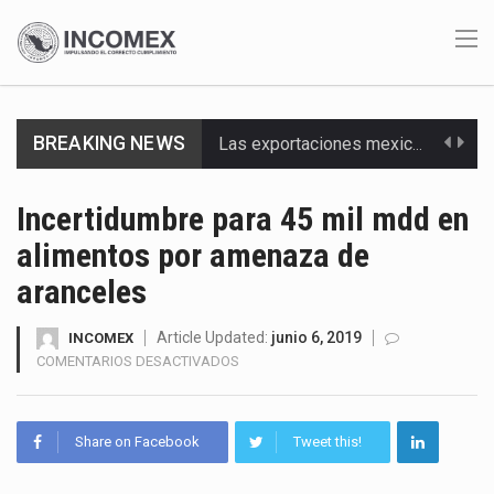
BREAKING NEWS
Las exportaciones mexicanas de vehículos ligeros disminuyeron 9.67 % en julio a tasa anual, alcanzando…
En el primer semestre de 2026, el Servicio de Administración Tributaria (SAT) cobró un total…
Incertidumbre para 45 mil mdd en
alimentos por amenaza de
La Coalition for a Prosperous America (CPA) solicitó al gobierno de Estados Unidos mantener e…
aranceles
Solo el 17.8 % de las empresas en México se considera totalmente preparada para la…
Article Updated:
junio 6, 2019
INCOMEX
Ante la suspensión temporal de las inspecciones sanitarias del Departamento de Agricultura de Estados Unidos…
EN
COMENTARIOS DESACTIVADOS
INCERTIDUMBRE
Los créditos fiscales determinados a empresas IMMEX rara vez nacen de una interpretación equivocada de…
PARA
45
Share on Facebook
Tweet this!
La industria automotriz mexicana concentra más de la mitad de las quejas bajo el Mecanismo…
MIL
MDD