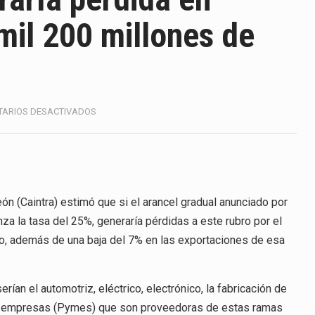
America (CPA) solicitó al gobierno de Estados Unidos mantener 
mil 200 millones de
s en México se considera totalmente preparada para la…
e las inspecciones sanitarias del Departamento de Agricultura 
nados a empresas IMMEX rara vez nacen de una interpretación 
EN
ARIOS DESACTIVADOS
ARANCEL
ana concentra más de la mitad de las quejas bajo el Mecanismo…
DE
25%
ico registró un aumento de 1.1% interanual en mayo de…
GENERARÍA
PÉRDIDA
anunciará un arancel del 15 % sobre los productos fabricados…
EN
n (Caintra) estimó que si el arancel gradual anunciado por
EXPORTACIONES
a la tasa del 25%, generaría pérdidas a este rubro por el
POR
a de Estados Unidos (USDA) suspendió el 5 de agosto de 2026…
ño, además de una baja del 7% en las exportaciones de esa
2
MIL
200
rían el automotriz, eléctrico, electrónico, la fabricación de
MILLONES
DE
s empresas (Pymes) que son proveedoras de estas ramas