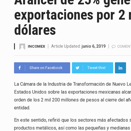
La Coalition for a Prosperous 
exportaciones por 2 
Solo el 17.8 % de las empresa
dólares
Ante la suspensión temporal d
Los créditos fiscales determi
Article Updated:
junio 6, 2019
INCOMEX
COMENT
La industria automotriz mexic
Share on Facebook
Tweet this!
La inversión fija bruta en Méx
El gobierno de Estados Unidos 
La Cámara de la Industria de Transformación de Nuevo Leó
Estados Unidos sobre las exportaciones mexicanas alcanz
El Departamento de Agricultur
orden de los 2 mil 200 millones de pesos al cierre del a
entidad.
En este sentido, refirió que los sectores más afectados se
productos metálicos, así como las pequeñas y mediana