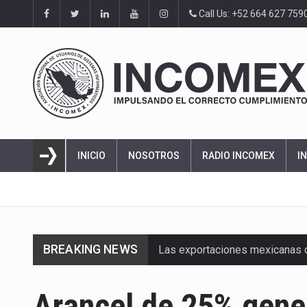
Call Us: +52 664 627 759
INICIO
NOSOTROS
RADIO INCOMEX
I
BREAKING NEWS
Las exportaciones mexicanas de
En el primer semestre de 2026, 
Arancel de 25% gener