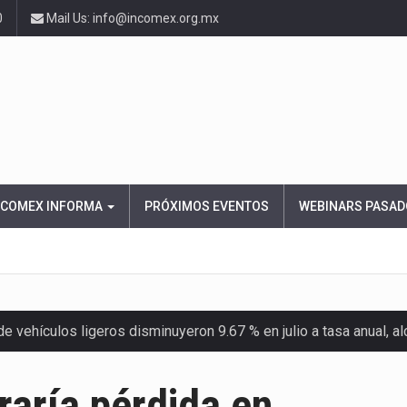
0
Mail Us: info@incomex.org.mx
NCOMEX INFORMA
PRÓXIMOS EVENTOS
WEBINARS PASAD
 vehículos ligeros disminuyeron 9.67 % en julio a tasa anual, 
el Servicio de Administración Tributaria (SAT) cobró un total…
aría pérdida en