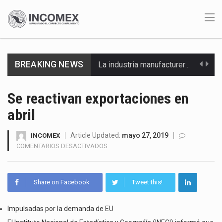
La industria manufacturera de exportación afiliada a Index en Nuevo León ha alcanzado hasta 10%…
BREAKING NEWS
Las métricas tradicionales de los parques industriales —absorción, ocupación y metros cuadrados desarrollados— resultan insuficientes…
Se reactivan exportaciones en
El superávit comercial de México con Estados Unidos alcanzó 102,581 millones de dólares (mdd) en…
abril
El Tribunal Federal de Justicia Administrativa (TFJA), a través de su Segunda Sala Regional en…
Article Updated:
mayo 27, 2019
INCOMEX
EN
COMENTARIOS DESACTIVADOS
El Gobierno de Estados Unidos ha procesado la devolución de aproximadamente 100,000 millones de dólares…
SE
REACTIVAN
El mercado laboral mexicano muestra un proceso de precarización sin señales de mejora, según el…
EXPORTACIONES
Share on Facebook
Tweet this!
EN
ABRIL
La Cámara Minera de México (Camimex) proyecta una inversión total de 6,402.2 millones de dólares…
Impulsadas por la demanda de EU