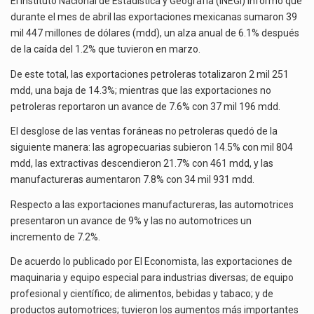
El secretario de Economía de México, Marcelo Ebrard Casaubon, sostuvo una reunión de trabajo con…
El Instituto Nacional de Estadística y Geografía (INEGI) informó que
durante el mes de abril las exportaciones mexicanas sumaron 39
La reforma que reduce la jornada laboral a 40 horas semanales omitió precisar su aplicación…
mil 447 millones de dólares (mdd), un alza anual de 6.1% después
de la caída del 1.2% que tuvieron en marzo.
El gobierno federal creó mediante decreto la Oficina Presidencial para la Promoción de Inversiones, instancia…
De este total, las exportaciones petroleras totalizaron 2 mil 251
mdd, una baja de 14.3%; mientras que las exportaciones no
petroleras reportaron un avance de 7.6% con 37 mil 196 mdd.
El desglose de las ventas foráneas no petroleras quedó de la
siguiente manera: las agropecuarias subieron 14.5% con mil 804
mdd, las extractivas descendieron 21.7% con 461 mdd, y las
manufactureras aumentaron 7.8% con 34 mil 931 mdd.
Respecto a las exportaciones manufactureras, las automotrices
presentaron un avance de 9% y las no automotrices un
incremento de 7.2%.
De acuerdo lo publicado por El Economista, las exportaciones de
maquinaria y equipo especial para industrias diversas; de equipo
profesional y científico; de alimentos, bebidas y tabaco; y de
productos automotrices; tuvieron los aumentos más importantes