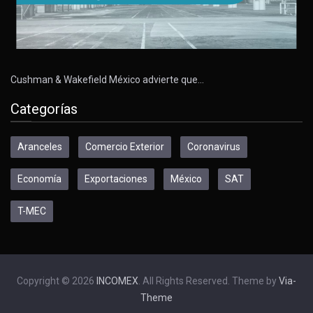
Cushman & Wakefield México advierte que…
Categorías
Aranceles
Comercio Exterior
Coronavirus
Economía
Exportaciones
México
SAT
T-MEC
Copyright © 2026
INCOMEX
. All Rights Reserved. Theme by
Via-
Theme