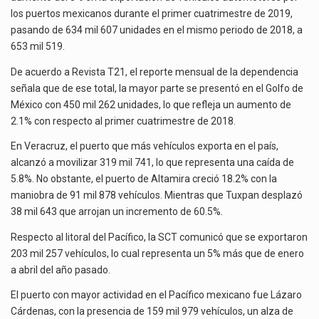
los puertos mexicanos durante el primer cuatrimestre de 2019,
El gobierno de Estados Unidos anunciará un arancel del 15 % sobre los productos fabricados…
pasando de 634 mil 607 unidades en el mismo periodo de 2018, a
653 mil 519.
El Departamento de Agricultura de Estados Unidos (USDA) suspendió el 5 de agosto de 2026…
De acuerdo a Revista T21, el reporte mensual de la dependencia
señala que de ese total, la mayor parte se presentó en el Golfo de
México con 450 mil 262 unidades, lo que refleja un aumento de
2.1% con respecto al primer cuatrimestre de 2018.
En Veracruz, el puerto que más vehículos exporta en el país,
alcanzó a movilizar 319 mil 741, lo que representa una caída de
5.8%. No obstante, el puerto de Altamira creció 18.2% con la
maniobra de 91 mil 878 vehículos. Mientras que Tuxpan desplazó
38 mil 643 que arrojan un incremento de 60.5%.
Respecto al litoral del Pacífico, la SCT comunicó que se exportaron
203 mil 257 vehículos, lo cual representa un 5% más que de enero
a abril del año pasado.
El puerto con mayor actividad en el Pacífico mexicano fue Lázaro
Cárdenas, con la presencia de 159 mil 979 vehículos, un alza de