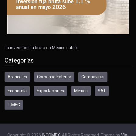
La inversión fija bruta en México subió…
Categorías
Aranceles
Comercio Exterior
Coronavirus
Economía
Exportaciones
México
SAT
T-MEC
Copyright © 2026
INCOMEX
. All Rights Reserved. Theme by
Via-