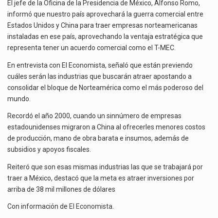
ESTADOS
El jefe de la Oficina de la Presidencia de México, Alfonso Romo,
UNIDOS
informó que nuestro país aprovechará la guerra comercial entre
El gobierno de Estados Unidos anunciará un arancel del 15 % sobre los productos fabricados…
INSTALADAS
Estados Unidos y China para traer empresas norteamericanas
EN
instaladas en ese país, aprovechando la ventaja estratégica que
El Departamento de Agricultura de Estados Unidos (USDA) suspendió el 5 de agosto de 2026…
CHINA
representa tener un acuerdo comercial como el T-MEC.
En entrevista con El Economista, señaló que están previendo
cuáles serán las industrias que buscarán atraer apostando a
consolidar el bloque de Norteamérica como el más poderoso del
mundo.
Recordó el año 2000, cuando un sinnúmero de empresas
estadounidenses migraron a China al ofrecerles menores costos
de producción, mano de obra barata e insumos, además de
subsidios y apoyos fiscales.
Reiteró que son esas mismas industrias las que se trabajará por
traer a México, destacó que la meta es atraer inversiones por
arriba de 38 mil millones de dólares
Con información de
El Economista
.