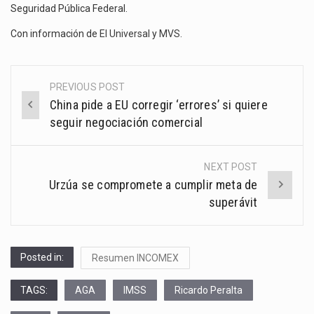
Seguridad Pública Federal.
Con información de
El Universal
y
MVS
.
PREVIOUS POST
Post
China pide a EU corregir ‘errores’ si quiere
navigation
seguir negociación comercial
NEXT POST
Urzúa se compromete a cumplir meta de
superávit
Posted in:
Resumen INCOMEX
TAGS:
AGA
IMSS
Ricardo Peralta