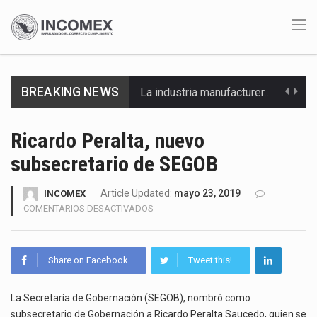
BREAKING NEWS
La industria manufacturera de exportación afiliada a Index en Nuevo León ha alcanzado hasta 10%…
Las métricas tradicionales de los parques industriales —absorción, ocupación y metros cuadrados desarrollados— resultan insuficientes…
Ricardo Peralta, nuevo
subsecretario de SEGOB
El superávit comercial de México con Estados Unidos alcanzó 102,581 millones de dólares (mdd) en…
El Tribunal Federal de Justicia Administrativa (TFJA), a través de su Segunda Sala Regional en…
Article Updated:
mayo 23, 2019
INCOMEX
EN
COMENTARIOS DESACTIVADOS
RICARDO
El Gobierno de Estados Unidos ha procesado la devolución de aproximadamente 100,000 millones de dólares…
PERALTA,
NUEVO
El mercado laboral mexicano muestra un proceso de precarización sin señales de mejora, según el…
Share on Facebook
Tweet this!
SUBSECRETARIO
DE
La Cámara Minera de México (Camimex) proyecta una inversión total de 6,402.2 millones de dólares…
SEGOB
La Secretaría de Gobernación (SEGOB), nombró como
subsecretario de Gobernación a Ricardo Peralta Saucedo, quien se