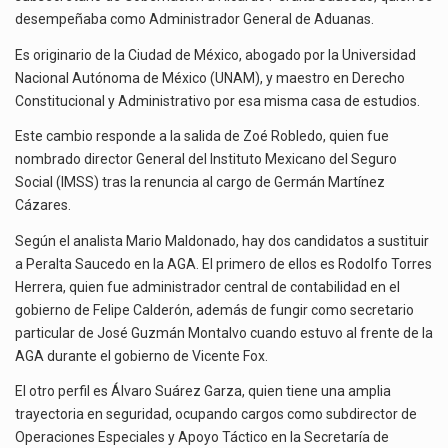
El secretario de Economía de México, Marcelo Ebrard Casaubon, sostuvo una reunión de trabajo con…
desempeñaba como Administrador General de Aduanas.
La reforma que reduce la jornada laboral a 40 horas semanales omitió precisar su aplicación…
Es originario de la Ciudad de México, abogado por la Universidad
Nacional Autónoma de México (UNAM), y maestro en Derecho
El gobierno federal creó mediante decreto la Oficina Presidencial para la Promoción de Inversiones, instancia…
Constitucional y Administrativo por esa misma casa de estudios.
Este cambio responde a la salida de Zoé Robledo, quien fue
nombrado director General del Instituto Mexicano del Seguro
Social (IMSS) tras la renuncia al cargo de Germán Martínez
Cázares.
Según el analista Mario Maldonado, hay dos candidatos a sustituir
a Peralta Saucedo en la AGA. El primero de ellos es Rodolfo Torres
Herrera, quien fue administrador central de contabilidad en el
gobierno de Felipe Calderón, además de fungir como secretario
particular de José Guzmán Montalvo cuando estuvo al frente de la
AGA durante el gobierno de Vicente Fox.
El otro perfil es Álvaro Suárez Garza, quien tiene una amplia
trayectoria en seguridad, ocupando cargos como subdirector de
Operaciones Especiales y Apoyo Táctico en la Secretaría de