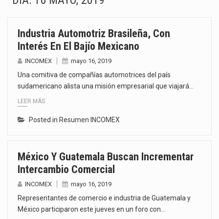
DÍA:
16 MAYO, 2019
La Coalition for a Prosperous America (CPA) solicitó al gobierno de Estados Unidos mantener e…
Industria Automotriz Brasileña, Con
Solo el 17.8 % de las empresas en México se considera totalmente preparada para la…
Interés En El Bajío Mexicano
Ante la suspensión temporal de las inspecciones sanitarias del Departamento de Agricultura de Estados Unidos…
INCOMEX
mayo 16, 2019
Una comitiva de compañías automotrices del país
Los créditos fiscales determinados a empresas IMMEX rara vez nacen de una interpretación equivocada de…
sudamericano alista una misión empresarial que viajará…
LEER MÁS
La industria automotriz mexicana concentra más de la mitad de las quejas bajo el Mecanismo…
Posted in
Resumen INCOMEX
La inversión fija bruta en México registró un aumento de 1.1% interanual en mayo de…
El gobierno de Estados Unidos anunciará un arancel del 15 % sobre los productos fabricados…
México Y Guatemala Buscan Incrementar
Intercambio Comercial
El Departamento de Agricultura de Estados Unidos (USDA) suspendió el 5 de agosto de 2026…
INCOMEX
mayo 16, 2019
Representantes de comercio e industria de Guatemala y
México participaron este jueves en un foro con…