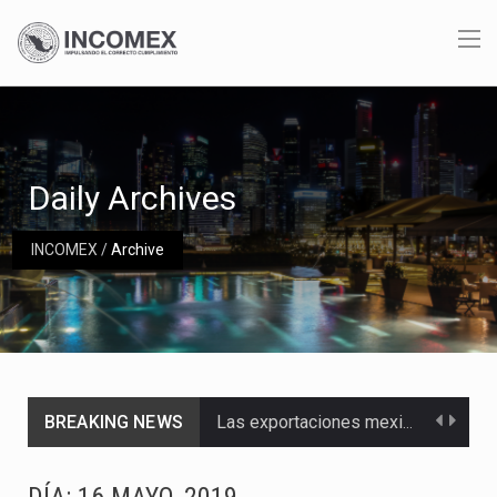
Daily Archives
INCOMEX
/
Archive
BREAKING NEWS
Las exportaciones mexicanas de vehículos ligeros disminuyeron 9.67 % en julio a tasa anual, alcanzando…
En el primer semestre de 2026, el Servicio de Administración Tributaria (SAT) cobró un total…