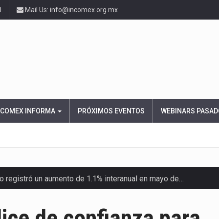
0
Mail Us: info@incomex.org.mx
NCOMEX INFORMA
PRÓXIMOS EVENTOS
WEBINARS PASAD
ico registró un aumento de 1.1% interanual en mayo de…
anunciará un arancel del 15 % sobre los productos fabricados…
dice de confianza para