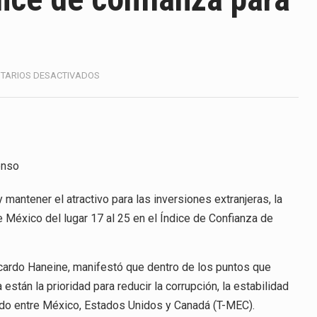
a de Estados Unidos (USDA) suspendió el 5 de agosto de 2026…
e los horarios de trabajo en turnos rotativos podría ser…
exportación afiliada a Index en Nuevo León ha alcanzado hasta 
EN
TARIOS DESACTIVADOS
MÉXICO
BAJA
EN
EL
ico con Estados Unidos alcanzó 102,581 millones de dólares (m
ÍNDICE
DE
enso
 Administrativa (TFJA), a través de su Segunda Sala Regional en…
CONFIANZA
PARA
y mantener el atractivo para las inversiones extranjeras, la
 ha procesado la devolución de aproximadamente 100,000 millo
LA
 México del lugar 17 al 25 en el Índice de Confianza de
IED
ana concentra más de la mitad de las quejas bajo el Mecanismo…
DE
2019
icardo Haneine, manifestó que dentro de los puntos que
a están la prioridad para reducir la corrupción, la estabilidad
tado entre México, Estados Unidos y Canadá (T-MEC).