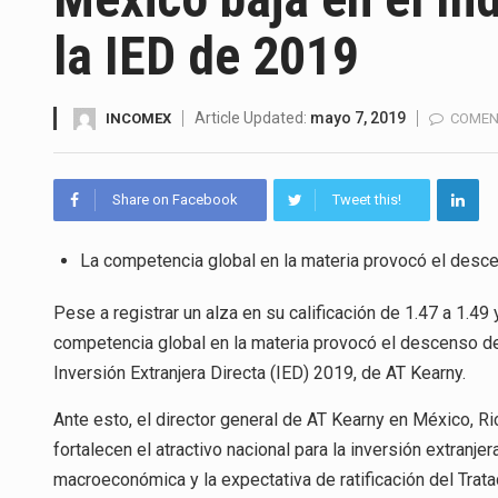
El Departamento de Agricultur
la IED de 2019
El derecho a la previsibilidad d
La industria manufacturera de 
Article Updated:
mayo 7, 2019
INCOMEX
COMEN
Share on Facebook
Tweet this!
El superávit comercial de Méx
La competencia global en la materia provocó el desc
El Tribunal Federal de Justicia
Pese a registrar un alza en su calificación de 1.47 a 1.49 
El Gobierno de Estados Unidos
competencia global en la materia provocó el descenso de
La industria automotriz mexic
Inversión Extranjera Directa (IED) 2019, de AT Kearny.
Ante esto, el director general de AT Kearny en México, R
fortalecen el atractivo nacional para la inversión extranjer
macroeconómica y la expectativa de ratificación del Tra