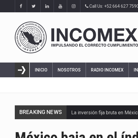
Call Us: +52 664 627 759
INICIO
NOSOTROS
RADIO INCOMEX
I
BREAKING NEWS
La inversión fija bruta en Méx
El gobierno de Estados Unidos 
México baja en el ín