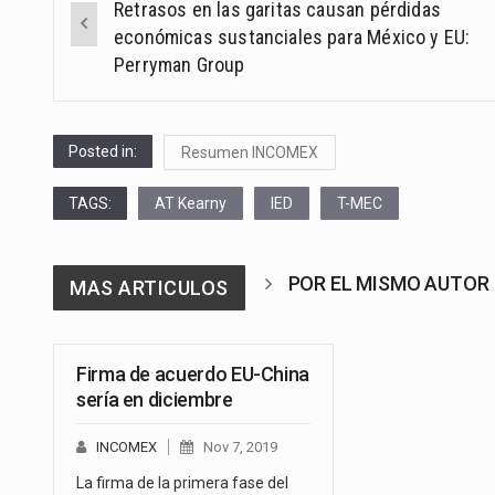
Retrasos en las garitas causan pérdidas
navigation
económicas sustanciales para México y EU:
Perryman Group
Posted in:
Resumen INCOMEX
TAGS:
AT Kearny
IED
T-MEC
POR EL MISMO AUTOR
MAS ARTICULOS
Firma de acuerdo EU-China
sería en diciembre
INCOMEX
Nov 7, 2019
La firma de la primera fase del