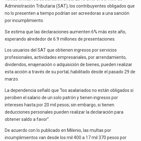
Administración Tributaria (SAT); los contribuyentes obligados que
no lo presenten a tiempo podrían ser acreedoras a una sanción
El gobierno de Estados Unidos anunciará un arancel del 15 % sobre los productos fabricados…
por incumplimiento.
El Departamento de Agricultura de Estados Unidos (USDA) suspendió el 5 de agosto de 2026…
Se estima que las declaraciones aumenten 6% más este año,
esperando alrededor de 6.9 millones de presentaciones.
Los usuarios del SAT que obtienen ingresos por servicios
profesionales, actividades empresariales, por arrendamiento,
dividendos, enajenación o adquisición de bienes, pueden realizar
esta acción a través de su portal, habilitado desde el pasado 29 de
marzo.
La dependencia señaló que “los asalariados no están obligados si
perciben el salario de un solo patrón y tienen ingresos por
intereses hasta por 20 mil pesos; sin embargo, si tienen
deducciones personales pueden realizar la declaración para
obtener saldo a favor”.
De acuerdo con lo publicado en Milenio, las multas por
incumplimientos van desde los mil 400 a 17 mil 370 pesos por