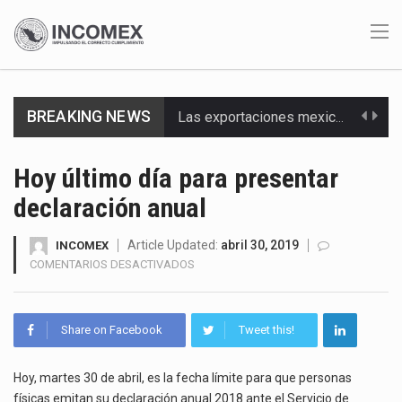
Las exportaciones mexicanas de vehículos ligeros disminuyeron 9.67 % en julio a tasa anual, alcanzando…
BREAKING NEWS
En el primer semestre de 2026, el Servicio de Administración Tributaria (SAT) cobró un total…
Hoy último día para presentar
La Coalition for a Prosperous America (CPA) solicitó al gobierno de Estados Unidos mantener e…
declaración anual
Solo el 17.8 % de las empresas en México se considera totalmente preparada para la…
Article Updated:
abril 30, 2019
INCOMEX
EN
COMENTARIOS DESACTIVADOS
Ante la suspensión temporal de las inspecciones sanitarias del Departamento de Agricultura de Estados Unidos…
HOY
ÚLTIMO
Los créditos fiscales determinados a empresas IMMEX rara vez nacen de una interpretación equivocada de…
DÍA
Share on Facebook
Tweet this!
PARA
PRESENTAR
La industria automotriz mexicana concentra más de la mitad de las quejas bajo el Mecanismo…
DECLARACIÓN
Hoy, martes 30 de abril, es la fecha límite para que personas
ANUAL
físicas emitan su declaración anual 2018 ante el Servicio de
La inversión fija bruta en México registró un aumento de 1.1% interanual en mayo de…