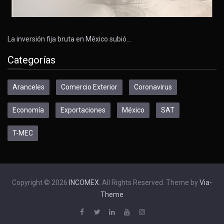
La inversión fija bruta en México subió…
Categorías
Aranceles
Comercio Exterior
Coronavirus
Economía
Exportaciones
México
SAT
T-MEC
Copyright © 2026
INCOMEX
. All Rights Reserved. Theme by
Via-
Theme