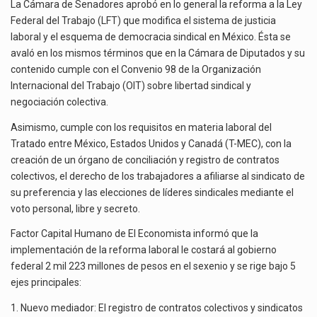
JUSTICIA
La Cámara de Senadores aprobó en lo general la reforma a la Ley
El gobierno de Estados Unidos anunciará un arancel del 15 % sobre los productos fabricados…
LABORAL
Federal del Trabajo (LFT) que modifica el sistema de justicia
Y
laboral y el esquema de democracia sindical en México. Ésta se
El Departamento de Agricultura de Estados Unidos (USDA) suspendió el 5 de agosto de 2026…
DEMOCRACIA
avaló en los mismos términos que en la Cámara de Diputados y su
SINDICAL
contenido cumple con el Convenio 98 de la Organización
Internacional del Trabajo (OIT) sobre libertad sindical y
negociación colectiva.
Asimismo, cumple con los requisitos en materia laboral del
Tratado entre México, Estados Unidos y Canadá (T-MEC), con la
creación de un órgano de conciliación y registro de contratos
colectivos, el derecho de los trabajadores a afiliarse al sindicato de
su preferencia y las elecciones de líderes sindicales mediante el
voto personal, libre y secreto.
Factor Capital Humano de El Economista informó que la
implementación de la reforma laboral le costará al gobierno
federal 2 mil 223 millones de pesos en el sexenio y se rige bajo 5
ejes principales:
1. Nuevo mediador: El registro de contratos colectivos y sindicatos