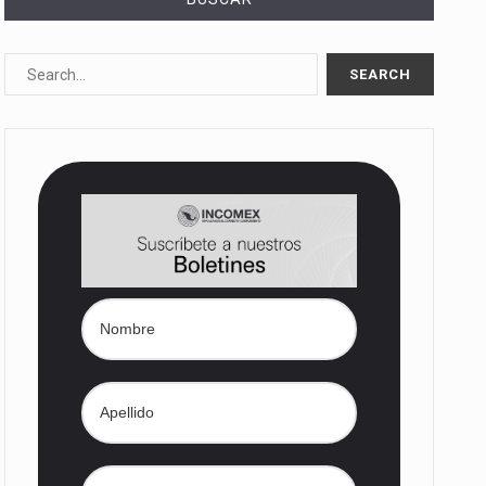
10%…
Las métricas tradicionales de los parques industriales —absorción, ocupación y metros cuadrados desarrollados— resultan insuficientes…
dd) en…
nes de dólares…