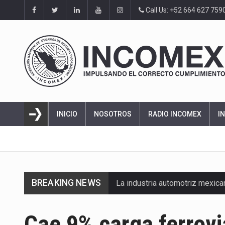
Call Us: +52 664 627 759
INICIO
NOSOTROS
RADIO INCOMEX
I
BREAKING NEWS
La industria automotriz mexic
La inversión fija bruta en Méx
Cae 9% carga ferrovi