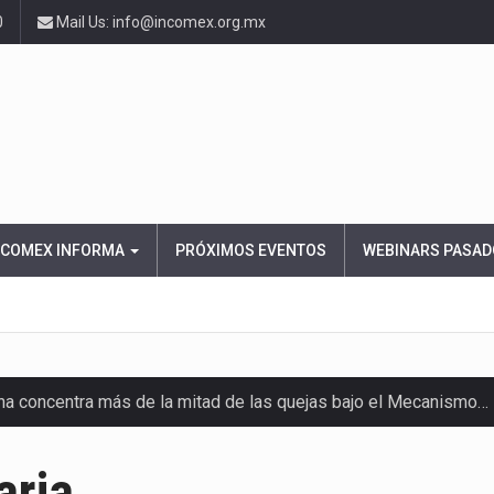
0
Mail Us: info@incomex.org.mx
NCOMEX INFORMA
PRÓXIMOS EVENTOS
WEBINARS PASAD
ana concentra más de la mitad de las quejas bajo el Mecanismo…
ico registró un aumento de 1.1% interanual en mayo de…
aria