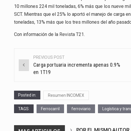
10 millones 224 mil toneladas, 6% más que los nueve mil
SCT. Mientras que el 25% lo aportó el manejo de carga en
toneladas, 13% más que los tres millones del año pasado.
Con información de la
Revista T21
.
PREVIOUS POST
Post
Carga portuaria incrementa apenas 0.9%
navigation
en 1T19
Posted in:
Resumen INCOMEX
TAGS:
Ferrocarril
ferroviario
Logística y tra
POR EL MISMO AUTOR