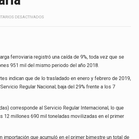
anunciará un arancel del 15 % sobre los productos fabricados…
a de Estados Unidos (USDA) suspendió el 5 de agosto de 2026…
EN
TARIOS DESACTIVADOS
CAE
9%
e los horarios de trabajo en turnos rotativos podría ser…
CARGA
FERROVIARIA
exportación afiliada a Index en Nuevo León ha alcanzado hasta 
rga ferroviaria registró una caída de 9%, toda vez que se
lones 951 mil del mismo periodo del año 2018.
ico con Estados Unidos alcanzó 102,581 millones de dólares (m
tes indican que de lo trasladado en enero y febrero de 2019,
ervicio Regular Nacional; baja del 29% frente a los 7
 Administrativa (TFJA), a través de su Segunda Sala Regional en…
 ha procesado la devolución de aproximadamente 100,000 millo
das) corresponde al Servicio Regular Internacional, lo que
 12 millones 690 mil toneladas movilizadas en el primer
en importación que acumuló en el primer bimestre un total de