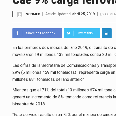
El gobierno de Estados Unidos 
El Departamento de Agricultur
Article Updated:
abril 25, 2019
INCOMEX
COMEN
El derecho a la previsibilidad d
Share on Facebook
Tweet this!
La industria manufacturera de 
En los primeros dos meses del año 2019, el tránsito de ca
movilizaron 19 millones 133 mil toneladas contra 20 mil
El superávit comercial de Méx
Las cifras de la Secretaría de Comunicaciones y Transpor
29% (5 millones 459 mil toneladas) representa carga en S
El Tribunal Federal de Justicia
millones 881 toneladas del año anterior.
El Gobierno de Estados Unidos
Mientras que el 71% del total (13 millones 674 mil tonela
generó un incremento de 8%, tomando como referencia las
bimestre de 2018.
“Este servicio resultó en un 75% por el manejo de carga 