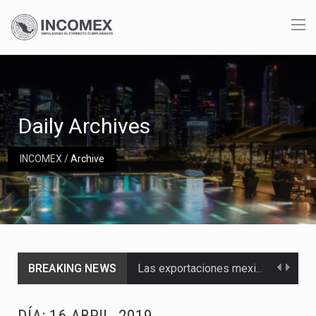
Daily Archives
INCOMEX
/
Archive
BREAKING NEWS
Las exportaciones mexicanas de vehículos ligeros disminuyeron 9.67 % en julio a tasa anual, alcanzando…
En el primer semestre de 2026, el Servicio de Administración Tributaria (SAT) cobró un total…