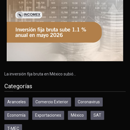
La inversión fija bruta en México subió…
Categorías
Aranceles
Comercio Exterior
Coronavirus
Economía
Exportaciones
México
SAT
T-MEC