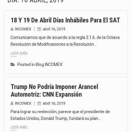
DÍA:
16 ABRIL, 2019
La Coalition for a Prosperous America (CPA) solicitó al gobierno de Estados Unidos mantener e…
18 Y 19 De Abril Días Inhábiles Para El SAT
Solo el 17.8 % de las empresas en México se considera totalmente preparada para la…
INCOMEX
abril 16, 2019
Ante la suspensión temporal de las inspecciones sanitarias del Departamento de Agricultura de Estados Unidos…
Comunicamos que de acuerdo a la regla 2.1.6. de la Octava
Resolución de Modificaciones a la Resolución…
Los créditos fiscales determinados a empresas IMMEX rara vez nacen de una interpretación equivocada de…
LEER MÁS
La industria automotriz mexicana concentra más de la mitad de las quejas bajo el Mecanismo…
Posted in
Blog INCOMEX
La inversión fija bruta en México registró un aumento de 1.1% interanual en mayo de…
Trump No Podría Imponer Arancel
El gobierno de Estados Unidos anunciará un arancel del 15 % sobre los productos fabricados…
Automotriz: CNN Expansión
El Departamento de Agricultura de Estados Unidos (USDA) suspendió el 5 de agosto de 2026…
INCOMEX
abril 16, 2019
Para lograr su reelección, parece que el presidente de
Estados Unidos, Donald Trump, fundará su plan…
LEER MÁS