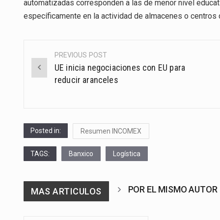
automatizadas corresponden a las de menor nivel educati
específicamente en la actividad de almacenes o centros d
PREVIOUS POST
Post
UE inicia negociaciones con EU para
navigation
reducir aranceles
Posted in:
Resumen INCOMEX
TAGS:
Banxico
Logística
POR EL MISMO AUTOR
MAS ARTICULOS