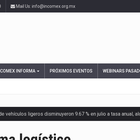
0
Mail Us: info@incomex.org.mx
NCOMEX INFORMA
PRÓXIMOS EVENTOS
WEBINARS PASAD
 vehículos ligeros disminuyeron 9.67 % en julio a tasa anual, 
el Servicio de Administración Tributaria (SAT) cobró un total…
ma logístico