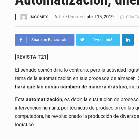
La Coalition for a Prosperous 
Solo el 17.8 % de las empresa
Article Updated:
abril 15, 2019
INCOMEX
COMEN
Ante la suspensión temporal d
Share on Facebook
Tweet this!
Los créditos fiscales determi
[REVISTA T21]
La industria automotriz mexic
El sentido común diría lo contrario, pero la actividad log
La inversión fija bruta en Méx
tema de la automatización en sus procesos de almacén.
hará que las cosas cambien de manera drástica
, inc
El gobierno de Estados Unidos 
Esta
automatización
, es decir, la sustitución de proces
El Departamento de Agricultur
intervención humana, por técnicas de producción en las q
computadora, ha revolucionado la producción de diversos
logístico.