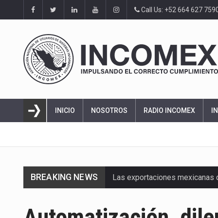
Call Us: +52 664 627 759
INICIO
NOSOTROS
RADIO INCOMEX
I
BREAKING NEWS
Las exportaciones mexicanas de
En el primer semestre de 2026, 
Automatización, dile