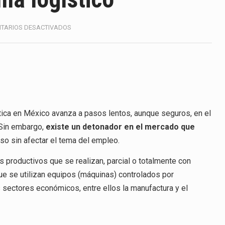
America (CPA) solicitó al gobierno de Estados Unidos mantener 
s en México se considera totalmente preparada para la…
EN
TARIOS DESACTIVADOS
AUTOMATIZACIÓN,
DILEMA
e las inspecciones sanitarias del Departamento de Agricultura 
LOGÍSTICO
nados a empresas IMMEX rara vez nacen de una interpretación 
ana concentra más de la mitad de las quejas bajo el Mecanismo…
ística en México avanza a pasos lentos, aunque seguros, en el
ico registró un aumento de 1.1% interanual en mayo de…
 Sin embargo,
existe un detonador en el mercado que
luso sin afectar el tema del empleo.
anunciará un arancel del 15 % sobre los productos fabricados…
os productivos que se realizan, parcial o totalmente con
a de Estados Unidos (USDA) suspendió el 5 de agosto de 2026…
ue se utilizan equipos (máquinas) controlados por
 sectores económicos, entre ellos la manufactura y el